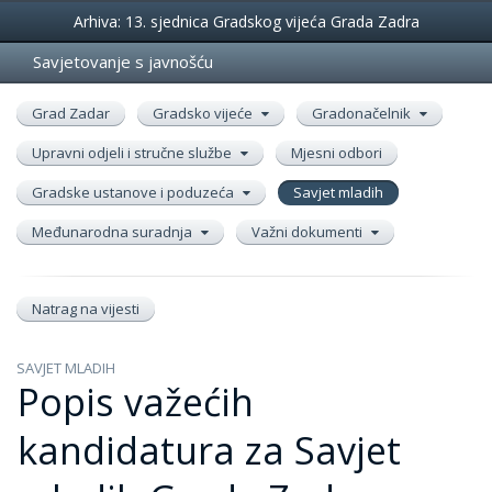
Događanja
Arhiva: 13. sjednica Gradskog vijeća Grada Zadra
Savjetovanje s javnošću
Grad Zadar
Gradsko vijeće
Gradonačelnik
Upravni odjeli i stručne službe
Mjesni odbori
Gradske ustanove i poduzeća
Savjet mladih
Međunarodna suradnja
Važni dokumenti
Natrag na vijesti
SAVJET MLADIH
Popis važećih
kandidatura za Savjet