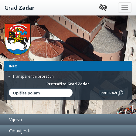
Preskoči
Grad
Zadar
na
sadržaj
INFO
Transparentni proračun
Pretražite Grad Zadar
Vijesti
Obavijesti