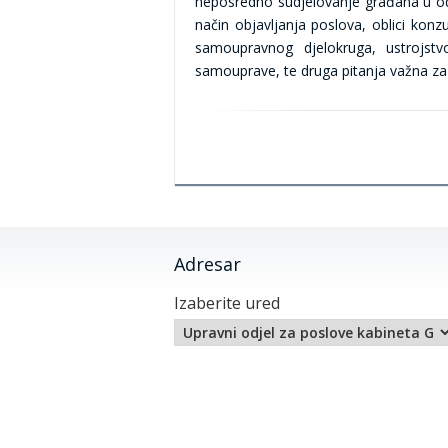
neposredno sudjelovanje građana u odl
način objavljanja poslova, oblici kon
samoupravnog djelokruga, ustrojstvo
samouprave, te druga pitanja važna za
Adresar
Izaberite ured