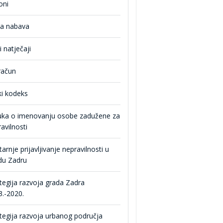
oni
na nabava
i natječaji
račun
ki kodeks
uka o imenovanju osobe zadužene za
avilnosti
arnje prijavljivanje nepravilnosti u
du Zadru
tegija razvoja grada Zadra
.-2020.
tegija razvoja urbanog područja