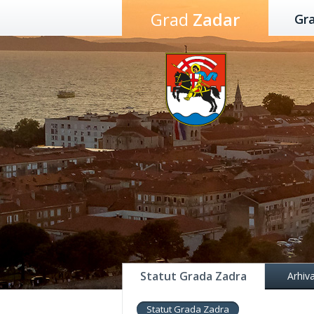
Preskoči
Grad
Zadar
Gr
na
sadržaj
Statut Grada Zadra
Arhiv
Statut Grada Zadra