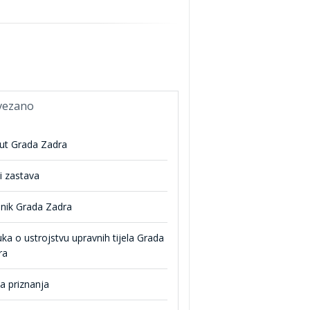
vezano
tut Grada Zadra
i zastava
snik Grada Zadra
ka o ustrojstvu upravnih tijela Grada
ra
a priznanja