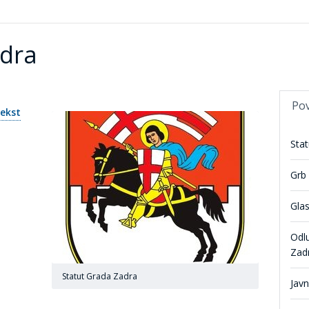
adra
Po
ekst
Sta
Grb 
Gla
Odlu
Zad
Statut Grada Zadra
Javn