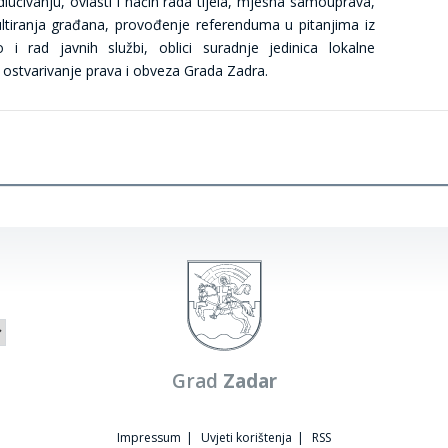
učivanju, ovlasti i način rada tijela, mjesna samouprava,
zultiranja građana, provođenje referenduma u pitanjima iz
 i rad javnih službi, oblici suradnje jedinica lokalne
 ostvarivanje prava i obveza Grada Zadra.
Grad
Zadar
Impressum
|
Uvjeti korištenja
|
RSS