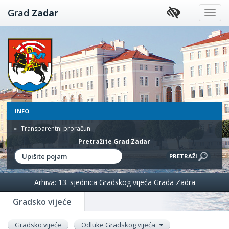
Preskoči
Grad
Zadar
na
sadržaj
INFO
Transparentni proračun
Pretražite Grad Zadar
Arhiva: 13. sjednica Gradskog vijeća Grada Zadra
Gradsko vijeće
Gradsko vijeće
Odluke Gradskog vijeća