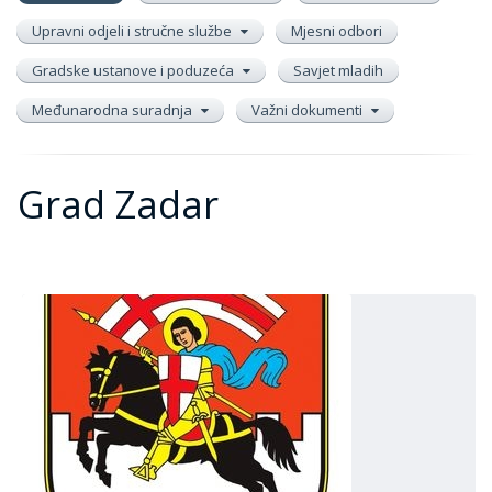
Upravni odjeli i stručne službe
Mjesni odbori
Gradske ustanove i poduzeća
Savjet mladih
Međunarodna suradnja
Važni dokumenti
Grad Zadar