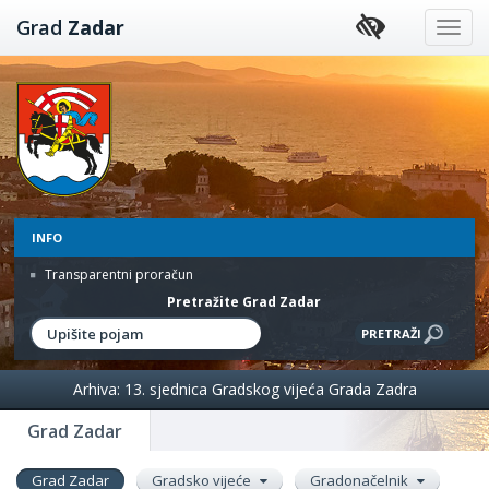
Preskoči
Grad
Zadar
na
sadržaj
INFO
Transparentni proračun
Pretražite Grad Zadar
Arhiva: 13. sjednica Gradskog vijeća Grada Zadra
Grad Zadar
Grad Zadar
Gradsko vijeće
Gradonačelnik