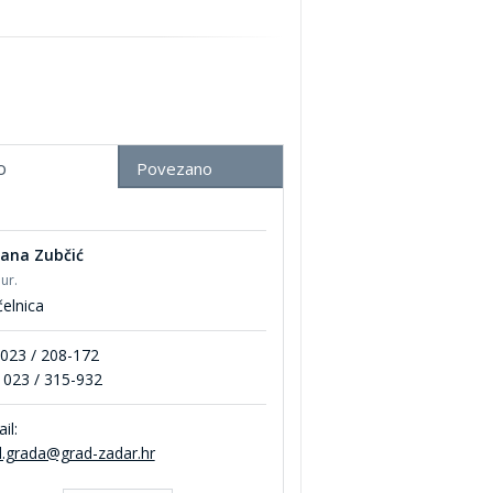
o
Povezano
jana Zubčić
iur.
elnica
 023 / 208-172
 023 / 315-932
il:
d.grada@grad-zadar.hr