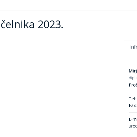
čelnika 2023.
Inf
Mir
dipl.
Proč
Tel:
Fax:
E-ma
ure