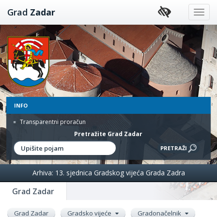
Preskoči
Grad
Zadar
na
sadržaj
INFO
Transparentni proračun
Pretražite Grad Zadar
Arhiva: 13. sjednica Gradskog vijeća Grada Zadra
Grad Zadar
Grad Zadar
Gradsko vijeće
Gradonačelnik