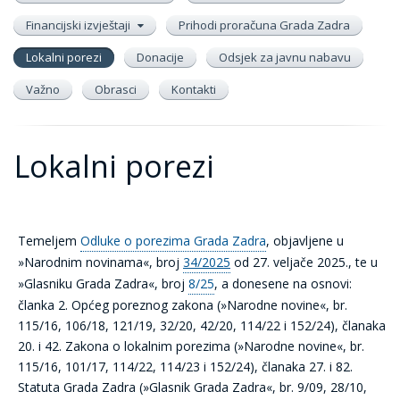
Financijski izvještaji
Prihodi proračuna Grada Zadra
Lokalni porezi
Donacije
Odsjek za javnu nabavu
Važno
Obrasci
Kontakti
Lokalni porezi
Temeljem
Odluke o porezima Grada Zadra
, objavljene u
»Narodnim novinama«, broj
34/2025
od 27. veljače 2025., te u
»Glasniku Grada Zadra«, broj
8/25
, a donesene na osnovi:
članka 2. Općeg poreznog zakona (»Narodne novine«, br.
115/16, 106/18, 121/19, 32/20, 42/20, 114/22 i 152/24), članaka
20. i 42. Zakona o lokalnim porezima (»Narodne novine«, br.
115/16, 101/17, 114/22, 114/23 i 152/24), članaka 27. i 82.
Statuta Grada Zadra (»Glasnik Grada Zadra«, br. 9/09, 28/10,