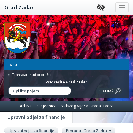
Preskoči
Grad
Zadar
na
sadržaj
INFO
Transparentni proračun
Pretražite Grad Zadar
Arhiva: 13. sjednica Gradskog vijeća Grada Zadra
Upravni odjel za financije
Upravni odjel za financije
Proračun Grada Zadra