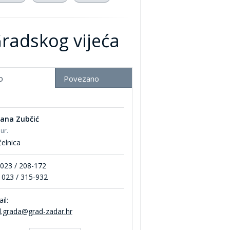
Gradskog vijeća
o
Povezano
jana Zubčić
iur.
elnica
 023 / 208-172
 023 / 315-932
il:
d.grada@grad-zadar.hr