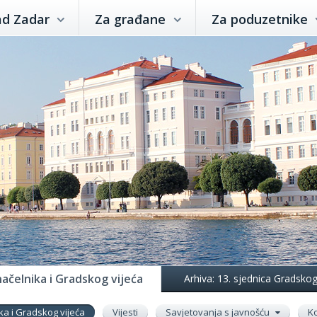
ad Zadar
Za građane
Za poduzetnike
ačelnika i Gradskog vijeća
Arhiva: 13. sjednica Gradsko
ka i Gradskog vijeća
Vijesti
Savjetovanja s javnošću
Ko