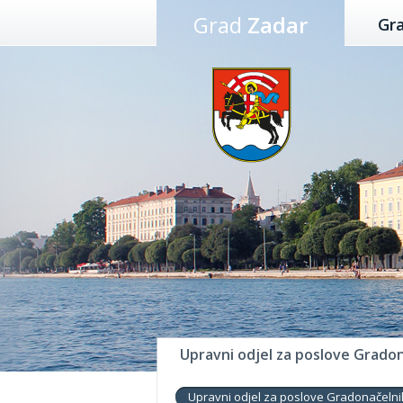
Preskoči
Grad
Zadar
Gr
na
sadržaj
Upravni odjel za poslove Gradon
Upravni odjel za poslove Gradonačelni