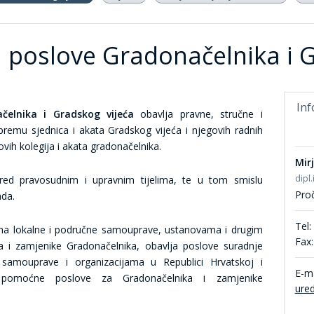
a poslove Gradonačelnika i 
Inf
čelnika i Gradskog vijeća
obavlja pravne, stručne i
premu sjednica i akata Gradskog vijeća i njegovih radnih
ovih kolegija i akata gradonačelnika.
Mir
dipl.
red pravosudnim i upravnim tijelima, te u tom smislu
Proč
ada.
Tel:
cama lokalne i područne samouprave, ustanovama i drugim
Fax:
a i zamjenike Gradonačelnika, obavlja poslove suradnje
samouprave i organizacijama u Republici Hrvatskoj i
E-ma
i pomoćne poslove za Gradonačelnika i zamjenike
ure