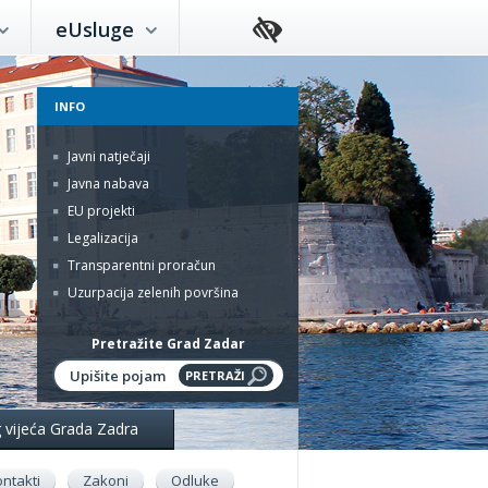
eUsluge
INFO
Javni natječaji
Javna nabava
EU projekti
Legalizacija
Transparentni proračun
Uzurpacija zelenih površina
Pretražite Grad Zadar
g vijeća Grada Zadra
ntakti
Zakoni
Odluke