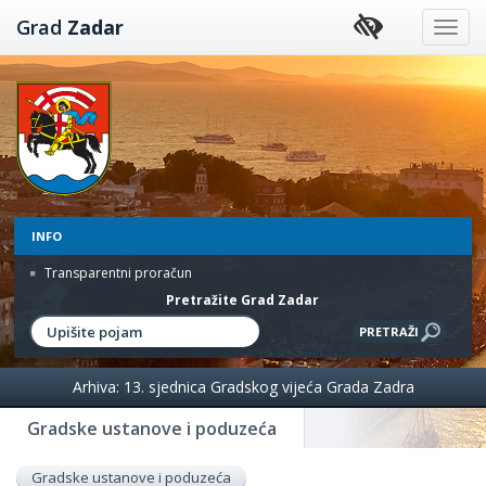
Preskoči
Grad
Zadar
na
sadržaj
INFO
Transparentni proračun
Pretražite Grad Zadar
Arhiva: 13. sjednica Gradskog vijeća Grada Zadra
Gradske ustanove i poduzeća
Gradske ustanove i poduzeća