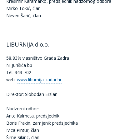
Krešimir Karamarko, predsjednik nadzornog odbora
Mirko Tokić, član
Neven Šarić, član
LIBURNIJA d.o.o.
58,83% vlasništvo Grada Zadra
N. Jurišića bb
Tel. 343-702
web:
www.liburnija-zadar.hr
Direktor: Slobodan Erslan
Nadzorni odbor:
Ante Kalmeta, predsjednik
Boris Frakin, zamjenik predsjednika
Ivica Pintur, član
Šime Sikirić, član