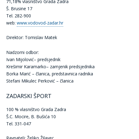
71,18% vlasništvo Grada Zadra
Š. Brusine 17
Tel. 282-900
web:
www.vodovod-zadar.hr
Direktor: Tomislav Matek
Nadzorni odbor:
Ivan Mijolović– predsjednik
Krešimir Karamarko– zamjenik predsjednika
Borka Marić – članica, predstavnica radnika
Stefani Mikulec Perković – članica
ZADARSKI ŠPORT
100 % vlasništvo Grada Zadra
Š.C. Mocire, B. Bušića 10
Tel. 331-047
Ravnatelj: Željko Žilavec