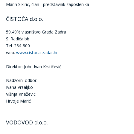
Marin Sikirić, član - predstavnik zaposlenika
ČISTOĆA d.o.o.
59,49% vlasništvo Grada Zadra
S. Radića bb
Tel. 234-800
web:
www.cistoca-zadar.hr
Direktor: John Ivan Krstičević
Nadzorni odbor:
Ivana Vrsaljko
Višnja Knežević
Hrvoje Marić
VODOVOD d.o.o.