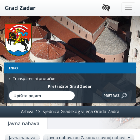
Preskoči
Grad
Zadar
na
sadržaj
INFO
Transparentni proračun
Pretražite Grad Zadar
Arhiva: 13. sjednica Gradskog vijeća Grada Zadra
Javna nabava
Javna nabava
Javna nabava po Zakonu o javnoj nabavi