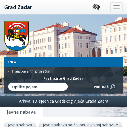
Preskoči
Grad
Zadar
na
sadržaj
INFO
Transparentni proračun
Pretražite Grad Zadar
Arhiva: 13. sjednica Gradskog vijeća Grada Zadra
Javna nabava
Javna nabava
Javna nabava po Zakonu o javnoj nabavi