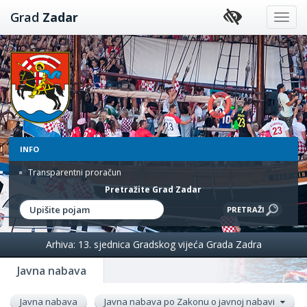
Preskoči
Grad
Zadar
na
sadržaj
INFO
Transparentni proračun
Pretražite Grad Zadar
Arhiva: 13. sjednica Gradskog vijeća Grada Zadra
Javna nabava
Javna nabava
Javna nabava po Zakonu o javnoj nabavi