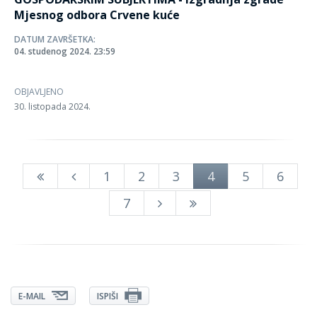
Mjesnog odbora Crvene kuće
DATUM ZAVRŠETKA:
04. studenog 2024. 23:59
OBJAVLJENO
30. listopada 2024.
1
2
3
4
5
6
7
E-MAIL
ISPIŠI