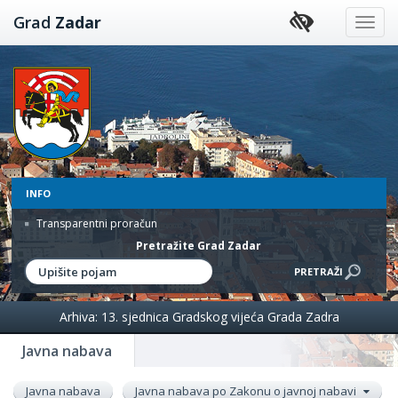
Preskoči
Grad
Zadar
na
sadržaj
INFO
Transparentni proračun
Pretražite Grad Zadar
Arhiva: 13. sjednica Gradskog vijeća Grada Zadra
Javna nabava
Javna nabava
Javna nabava po Zakonu o javnoj nabavi