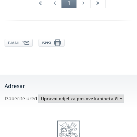
1
E-MAIL
ISPIŠI
Adresar
Izaberite ured