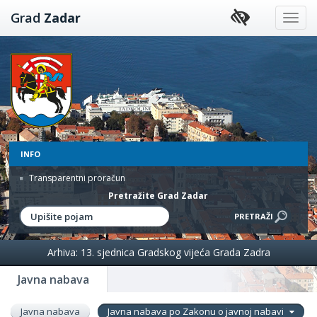
Preskoči
Grad
Zadar
na
sadržaj
INFO
Transparentni proračun
Pretražite Grad Zadar
Arhiva: 13. sjednica Gradskog vijeća Grada Zadra
Javna nabava
Javna nabava
Javna nabava po Zakonu o javnoj nabavi