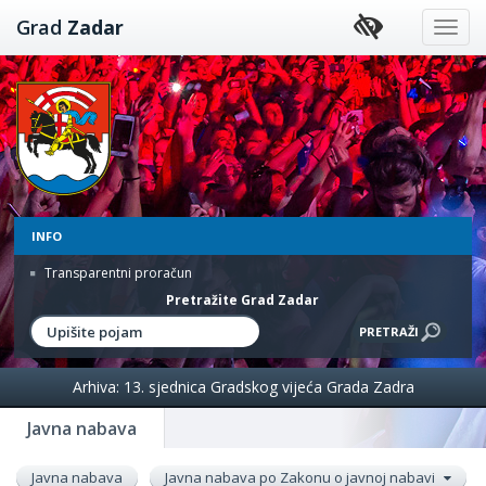
Preskoči
Grad
Zadar
na
sadržaj
INFO
Transparentni proračun
Pretražite Grad Zadar
Arhiva: 13. sjednica Gradskog vijeća Grada Zadra
Javna nabava
Javna nabava
Javna nabava po Zakonu o javnoj nabavi