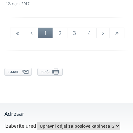
12. rujna 2017.
1
2
3
4
E-MAIL
ISPIŠI
Adresar
Izaberite ured