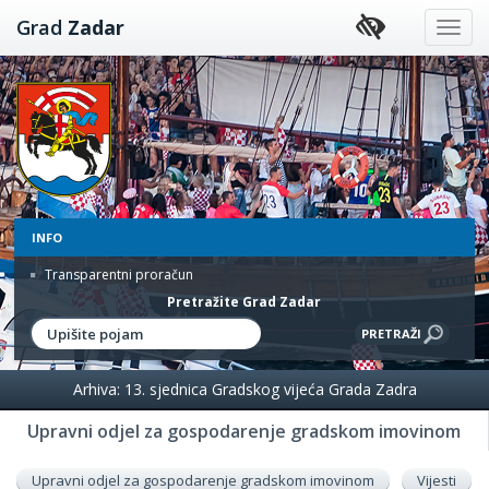
Preskoči
Grad
Zadar
na
sadržaj
INFO
Transparentni proračun
Pretražite Grad Zadar
Arhiva: 13. sjednica Gradskog vijeća Grada Zadra
Upravni odjel za gospodarenje gradskom imovinom
Upravni odjel za gospodarenje gradskom imovinom
Vijesti