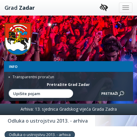
Preskoči
Grad
Zadar
na
sadržaj
INFO
Transparentni proračun
Pretražite Grad Zadar
Arhiva: 13. sjednica Gradskog vijeća Grada Zadra
Odluka o ustrojstvu 2013. - arhiva
Odluka o ustrojstvu 2013. - arhiva