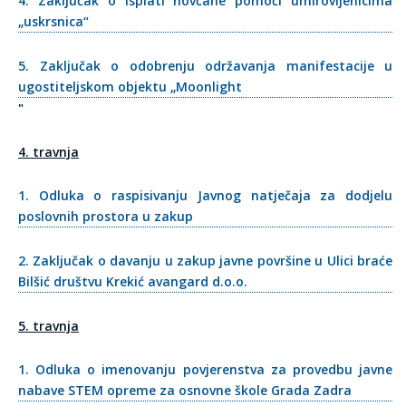
4. Zaključak o isplati novčane pomoći umirovljenicima
„uskrsnica“
5. Zaključak o odobrenju održavanja manifestacije u
ugostiteljskom objektu „Moonlight
"
4. travnja
1. Odluka o raspisivanju Javnog natječaja za dodjelu
poslovnih prostora u zakup
2. Zaključak o davanju u zakup javne površine u Ulici braće
Bilšić društvu Krekić avangard d.o.o.
5. travnja
1. Odluka o imenovanju povjerenstva za provedbu javne
nabave STEM opreme za osnovne škole Grada Zadra