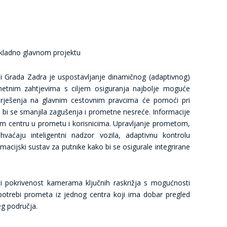
ukladno glavnom projektu
ni Grada Zadra je uspostavljanje dinamičnog (adaptivnog)
ometnim zahtjevima s ciljem osiguranja najbolje moguće
rješenja na glavnim cestovnim pravcima će pomoći pri
 bi se smanjila zagušenja i prometne nesreće. Informacije
m centru u prometu i korisnicima. Upravljanje prometom,
uhvaćaju inteligentni nadzor vozila, adaptivnu kontrolu
acijski sustav za putnike kako bi se osigurale integrirane
 pokrivenost kamerama ključnih raskrižja s mogućnosti
potrebi prometa iz jednog centra koji ima dobar pregled
g područja.