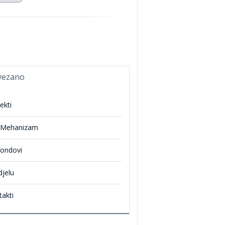
vezano
ekti
 Mehanizam
fondovi
djelu
akti