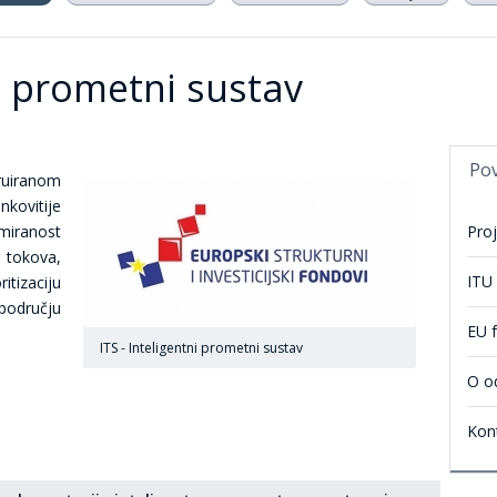
ni prometni sustav
Po
iranom
ovitije
miranost
Proj
tokova,
ITU
itizaciju
području
EU 
ITS - Inteligentni prometni sustav
O o
Kont