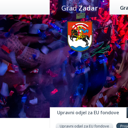
Preskoči
Grad
Zadar
Gr
na
sadržaj
Upravni odjel za EU fondove
Upravni odjel za EU fondove
Proj