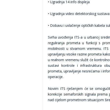
•
Ugradnja 14 info displeja
•
Ugradnja video detektorskog sustava
•
Dobavu i uvlačenje optičkih kabela s
S
vrha uvođenja ITS-a u urbanoj sredi
reguliranja prometa u funkciji s pr
mobilnosti u stvarnom vremenu. ITS 
upravljanju visoke razine prometa kako
u realnom vremenu služit će kontrolno
sustavi kontrole i infrastruktura ob
prometa, upravljanje nesrećama i inform
operacije.
Novim ITS rješenjem će se omogućiti
korekcije semaforskih signala prema 
nad cijelom prometnom situacijom šire