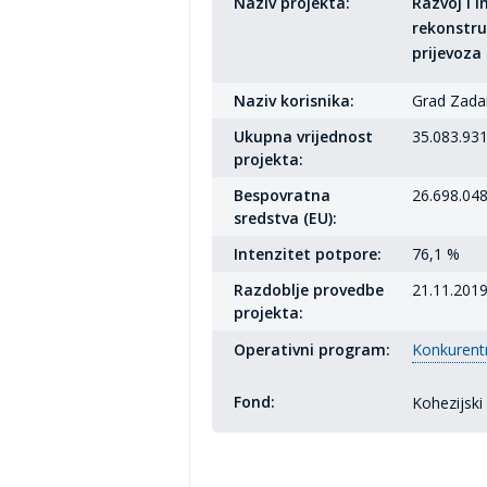
Naziv projekta:
Razvoj i 
rekonstru
prijevoza
Naziv korisnika:
Grad Zada
Ukupna vrijednost
35.083.931
projekta:
Bespovratna
26.698.048
sredstva (EU):
Intenzitet potpore:
76,1 %
Razdoblje provedbe
21.11.2019
projekta:
Operativni program:
Konkurentn
Fond:
Kohezijski