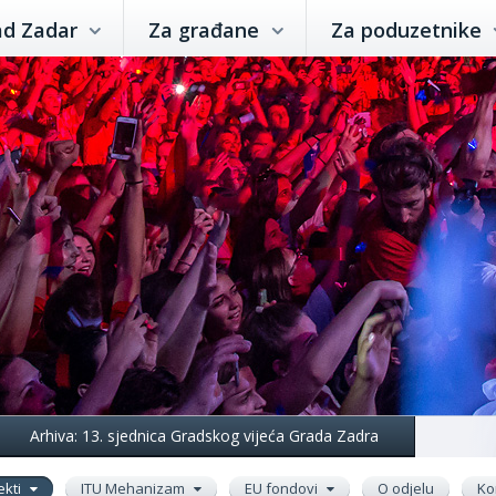
ad Zadar
Za građane
Za poduzetnike
Arhiva: 13. sjednica Gradskog vijeća Grada Zadra
ekti
ITU Mehanizam
EU fondovi
O odjelu
Ko