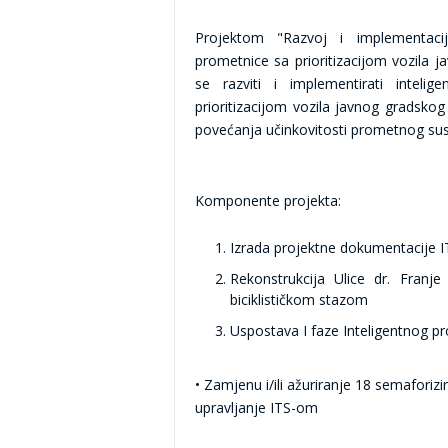
Projektom "Razvoj i implementacij
prometnice sa prioritizacijom vozila j
se razviti i implementirati intelig
prioritizacijom vozila javnog gradskog
povećanja učinkovitosti prometnog su
Komponente projekta:
Izrada projektne dokumentacije I
Rekonstrukcija Ulice dr. Franj
biciklističkom stazom
Uspostava I faze Inteligentnog pr
•
Zamjenu i/ili ažuriranje 18 semaforizi
upravljanje ITS-om