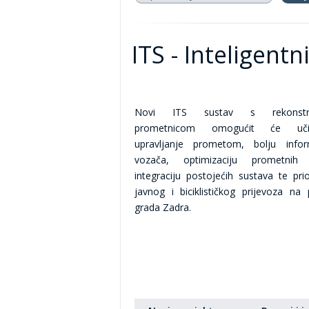
ITS - Inteligent
Novi ITS sustav s rekonstru
prometnicom omogućit će učink
upravljanje prometom, bolju infor
vozača, optimizaciju prometnih 
integraciju postojećih sustava te prior
javnog i biciklističkog prijevoza na 
grada Zadra.