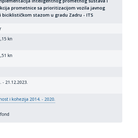
implementacija inteligentnog prometnog sustava i
kcija prometnice sa prioritizacijom vozila javnog
 i biciklističkom stazom u gradu Zadru - ITS
r
,15 kn
,51 kn
. - 21.12.2023.
ost i kohezija 2014. - 2020.
 fond