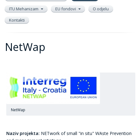
ITU Mehanizam
EU fondovi
O odjelu
Kontakti
NetWap
NetWap
Naziv projekta:
NETwork of small "in situ" WAste Prevention