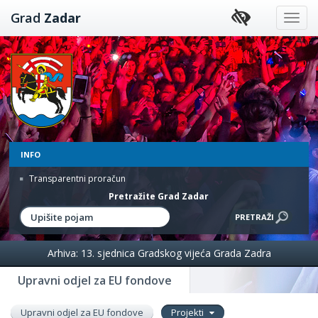
Preskoči
Grad
Zadar
na
sadržaj
INFO
Transparentni proračun
Pretražite Grad Zadar
Arhiva: 13. sjednica Gradskog vijeća Grada Zadra
Upravni odjel za EU fondove
Upravni odjel za EU fondove
Projekti