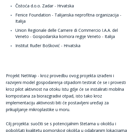
Čistoća d.o.o. Zadar - Hrvatska
Fenice Foundation - Talijanska neprofitna organizacija -
Italija
Union Regionale delle Camere di Commercio I.A.A. del
Veneto - Gospodarska komora regije Veneto - Italija
Institut Ruđer Bošković - Hrvatska
Projekt NetWap - kroz provedbu ovog projekta izrađeni i
razvijeni model gospodarenja otpadom testirat će se i provesti
kroz pilot aktivnost na otoku Istu gdje će se instalirati mobilna
kompostana za biorazgradivi otpad, isto tako kroz
implementaciju aktivnosti biti će postavljeni uređaji za
prikupljanje mikroplastike u moru.
Cilj projekta: suočiti se s potencijalnim štetama u okolišu i
poboljšati kvalitetu pomorskog okoliša u odabranim lokacijama