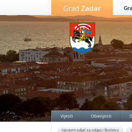
Preskoči
Grad
Zadar
Gr
na
sadržaj
Vijesti
Obavijesti
D
Upravni odjel za odgoj i školstvo