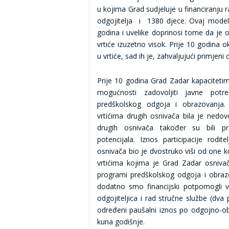
u kojima Grad sudjeluje u financiranju
odgojitelja i 1380 djece. Ovaj model
godina i uvelike doprinosi tome da je
vrtiće izuzetno visok. Prije 10 godina 
u vrtiće, sad ih je, zahvaljujući primjen
Prije 10 godina Grad Zadar kapacitetim
mogućnosti zadovoljiti javne pot
predškolskog odgoja i obrazovanja.
vrtićima drugih osnivača bila je nedovol
drugih osnivača također su bili p
potencijala. Iznos participacije rodit
osnivača bio je dvostruko viši od one koj
vrtićima kojima je Grad Zadar osniva
programi predškolskog odgoja i obraz
dodatno smo financijski potpomogli vr
odgojiteljica i rad stručne službe (dv
određeni paušalni iznos po odgojno-ob
kuna godišnje.