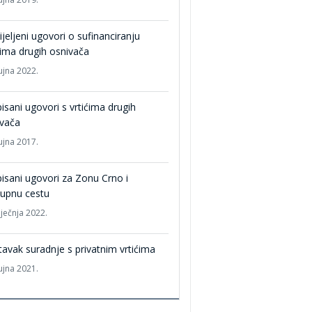
jeljeni ugovori o sufinanciranju
ćima drugih osnivača
ujna 2022.
isani ugovori s vrtićima drugih
ivača
ujna 2017.
isani ugovori za Zonu Crno i
tupnu cestu
iječnja 2022.
avak suradnje s privatnim vrtićima
ujna 2021.