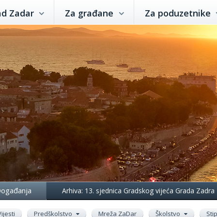
ad Zadar
Za građane
Za poduzetnike
ogađanja
Arhiva: 13. sjednica Gradskog vijeća Grada Zadra
Vijesti
Predškolstvo
Mreža ZaDar
Školstvo
Sti