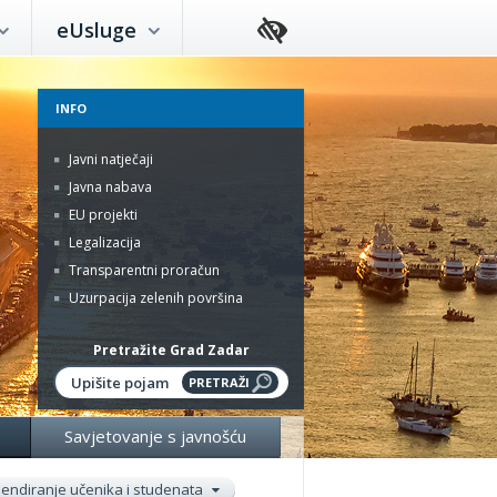
eUsluge
INFO
Javni natječaji
Javna nabava
EU projekti
Legalizacija
Transparentni proračun
Uzurpacija zelenih površina
Pretražite Grad Zadar
Savjetovanje s javnošću
pendiranje učenika i studenata