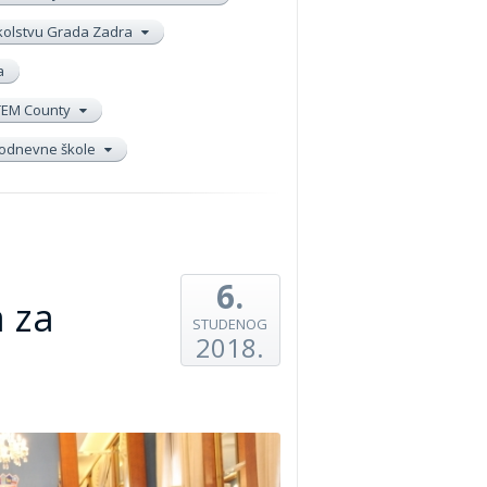
školstvu Grada Zadra
a
TEM County
elodnevne škole
6.
a za
STUDENOG
2018.