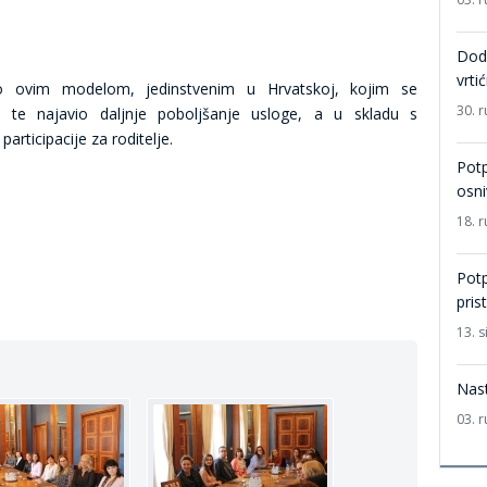
Dodi
vrti
tvo ovim modelom, jedinstvenim u Hrvatskoj, kojim se
30. r
i, te najavio daljnje poboljšanje usloge, a u skladu s
articipacije za roditelje.
Potp
osn
18. r
Potp
pris
13. s
Nast
03. r