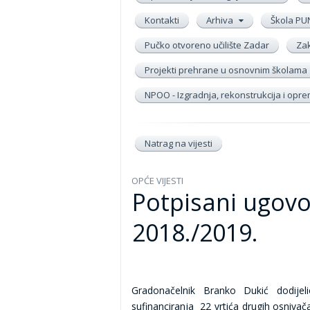
Kontakti
Arhiva
Škola PU
Pučko otvoreno učilište Zadar
Zak
Projekti prehrane u osnovnim školama
NPOO - Izgradnja, rekonstrukcija i op
Natrag na vijesti
OPĆE VIJESTI
Potpisani ugovo
2018./2019.
Gradonačelnik Branko Dukić dodije
sufinanciranja 22 vrtića drugih osnivač