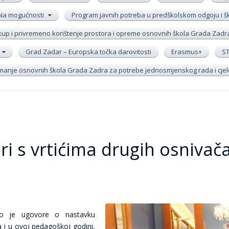
Na mogućnosti
Program javnih potreba u predškolskom odgoju i 
up i privremeno korištenje prostora i opreme osnovnih škola Grada Zadr
Grad Zadar – Europska točka darovitosti
Erasmus+
S
remanje osnovnih škola Grada Zadra za potrebe jednosmjenskog rada i cj
ri s vrtićima drugih osnivač
lio je ugovore o nastavku
a i u ovoj pedagoškoj godini,