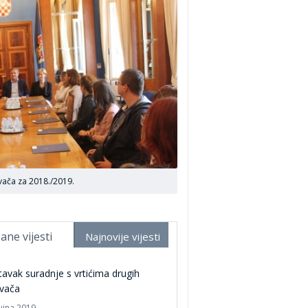
ivača za 2018./2019.
ane vijesti
Najnovije vijesti
avak suradnje s vrtićima drugih
ivača
ujna 2019.