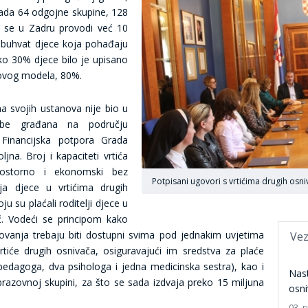
 rada 64 odgojne skupine, 128
 se u Zadru provodi već 10
 obuhvat djece koja pohađaju
oko 30% djece bilo je upisano
i ovog modela, 80%.
a svojih ustanova nije bio u
rebe građana na području
 Financijska potpora Grada
jna. Broj i kapaciteti vrtića
rostorno i ekonomski bez
Potpisani ugovori s vrtićima drugih osn
elja djece u vrtićima drugih
u su plaćali roditelji djece u
č. Vodeći se principom kako
ovanja trebaju biti dostupni svima pod jednakim uvjetima
Vez
tiće drugih osnivača, osiguravajući im sredstva za plaće
a pedagoga, dva psihologa i jedna medicinska sestra), kao i
Nast
razovnoj skupini, za što se sada izdvaja preko 15 miljuna
osn
03. r