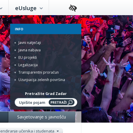
eUsluge
INFO
Javni natječaji
Javna nabava
EU projekti
Legalizacija
Transparentni proračun
Uzurpacija zelenih površina
Pretražite Grad Zadar
Savjetovanje s javnošću
pendiranje učenika i studenata