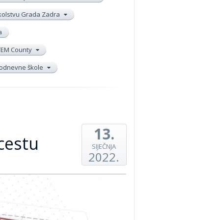
školstvu Grada Zadra
a
TEM County
elodnevne škole
13.
cestu
SIJEČNJA
2022.