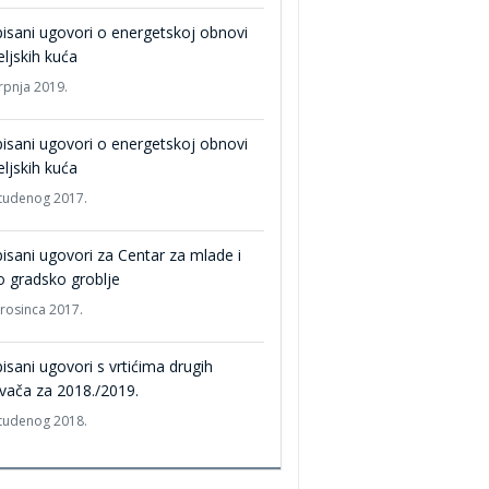
isani ugovori o energetskoj obnovi
eljskih kuća
srpnja 2019.
isani ugovori o energetskoj obnovi
eljskih kuća
studenog 2017.
isani ugovori za Centar za mlade i
 gradsko groblje
prosinca 2017.
isani ugovori s vrtićima drugih
vača za 2018./2019.
studenog 2018.