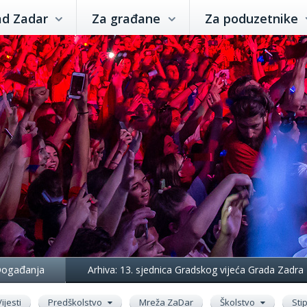
ad Zadar
Za građane
Za poduzetnike
ogađanja
Arhiva: 13. sjednica Gradskog vijeća Grada Zadra
Vijesti
Predškolstvo
Mreža ZaDar
Školstvo
Sti