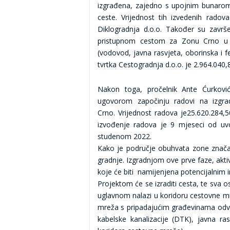
izgrađena, zajedno s upojnim bunarom 
ceste. Vrijednost tih izvedenih rado
Diklogradnja d.o.o. Također su završe
pristupnom cestom za Zonu Crno u 
(vodovod, javna rasvjeta, oborinska i f
tvrtka Cestogradnja d.o.o. je 2.964.040,
Nakon toga, pročelnik Ante Ćurkovi
ugovorom započinju radovi na izgra
Crno. Vrijednost radova je25.620.284,
izvođenje radova je 9 mjeseci od uv
studenom 2022.
Kako je područje obuhvata zone značaj
gradnje. Izgradnjom ove prve faze, akt
koje će biti namijenjena potencijalnim i
Projektom će se izraditi cesta, te sva o
uglavnom nalazi u koridoru cestovne mr
mreža s pripadajućim građevinama odv
kabelske kanalizacije (DTK), javna ras