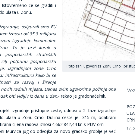
 Istovremeno će se graditi i
 do ulaza u Zonu.
zgradnje, osigurali smo EU
om iznosu od 35.3 milijuna
azom izgradnje komunalne
Crno. To je prvi korak u
ih gospodarskih strateških
 cilj potpunu gospodarsku
Potpisani ugovori za Zonu Crno i pristu
ije.
Izgradnjom zone Crno
 infrastrukturu kako bi se
nosti za razvoj i širenje
e novih radnih mjesta.
Danas ovim ugovorima počinje ona
Vez
ak biti vidljiv iz dana u dan
.- rekao je gradonačelnik.
POZ
ojekt izgradnje pristupne ceste, odnosno 2. faze izgradnje
ULA
do ulaza u Zonu Crno. Duljina ceste je 315 m, odabrani
CR
citirana cijena radova iznosi 4.662.842,44 kn s PDV-om.
17. 
ni Murvica jug do odvojka za novo gradsko groblje je već