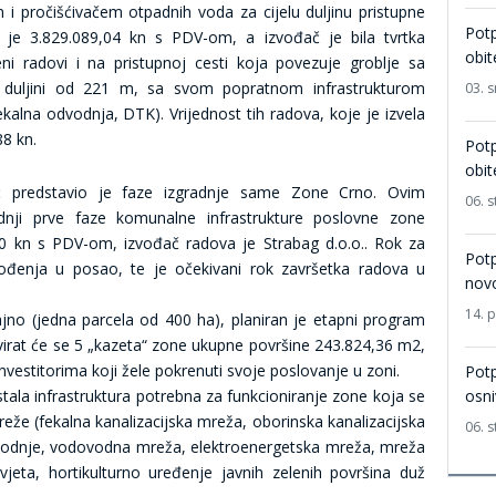
i pročišćivačem otpadnih voda za cijelu duljinu pristupne
Potp
va je 3.829.089,04 kn s PDV-om, a izvođač je bila tvrtka
obit
ni radovi i na pristupnoj cesti koja povezuje groblje sa
duljini od 221 m, sa svom popratnom infrastrukturom
03. 
ekalna odvodnja, DTK). Vrijednost tih radova, koje je izvela
88 kn.
Potp
obit
ć predstavio je faze izgradnje same Zone Crno. Ovim
06. 
dnji prve faze komunalne infrastrukture poslovne zone
50 kn s PDV-om, izvođač radova je Strabag d.o.o.. Rok za
Potp
ođenja u posao, te je očekivani rok završetka radova u
novo
14. 
no (jedna parcela od 400 ha), planiran je etapni program
ivirat će se 5 „kazeta“ zone ukupne površine 243.824,36 m2,
nvestitorima koji žele pokrenuti svoje poslovanje u zoni.
Potp
stala infrastruktura potrebna za funkcioniranje zone koja se
osni
eže (fekalna kanalizacijska mreža, oborinska kanalizacijska
06. 
odnje, vodovodna mreža, elektroenergetska mreža, mreža
vjeta, hortikulturno uređenje javnih zelenih površina duž