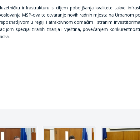
ničku infrastrukturu s ciljem poboljšanja kvalitete takve infrast
e poslovanja MSP-ova te otvaranje novih radnih mjesta na Urbanom po
repoznatljivom u regiji i atraktivnom domaćim i stranim investitorima
racijom specijaliziranih znanja i vještina, povećanjem konkurentnost
adra.