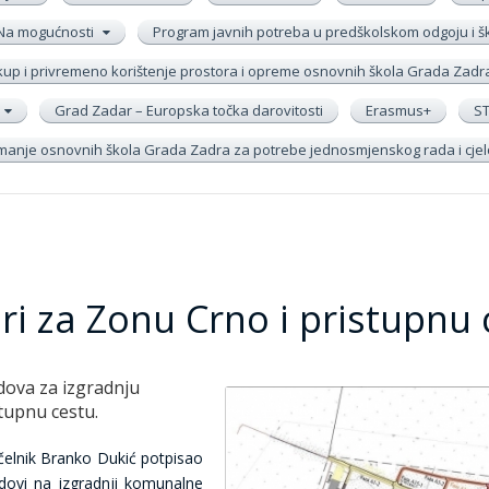
Na mogućnosti
Program javnih potreba u predškolskom odgoju i 
up i privremeno korištenje prostora i opreme osnovnih škola Grada Zadr
Grad Zadar – Europska točka darovitosti
Erasmus+
S
remanje osnovnih škola Grada Zadra za potrebe jednosmjenskog rada i cj
ri za Zonu Crno i pristupnu 
dova za izgradnju
tupnu cestu.
ačelnik Branko Dukić potpisao
dovi na izgradnji komunalne