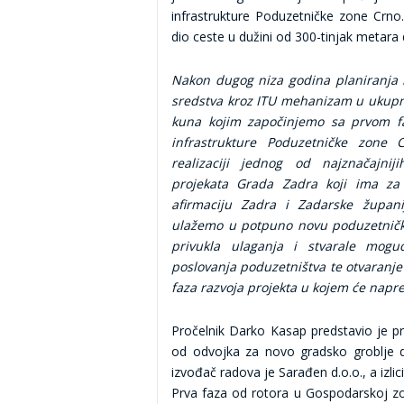
infrastrukture Poduzetničke zone Crno.
dio ceste u dužini od 300-tinjak metara
Nakon dugog niza godina planiranja i
sredstva kroz ITU mehanizam u ukupn
kuna kojim započinjemo sa prvom f
infrastrukture Poduzetničke zone 
realizaciji jednog od najznačajnij
projekata Grada Zadra koji ima za
afirmaciju Zadra i Zadarske župan
ulažemo u potpuno novu poduzetničku
privukla ulaganja i stvarale moguć
poslovanja poduzetništva te otvaranj
faza razvoja projekta u kojem će napred
Pročelnik Darko Kasap predstavio je pr
od odvojka za novo gradsko groblje 
izvođač radova je Sarađen d.o.o., a izli
Prva faza od rotora u Gospodarskoj zo