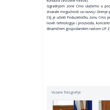
koridora cestovne mreže).
Izgradnjom zone Crno ulažemo u poduzet
stvarale mogućnosti za razvoj i širenj
Cilj je učiniti Poduzetničku zonu Crno p
novih tehnologija i proizvoda, koncent
dinamičnim gospodarskim rastom UP Z
Vezane fotografije