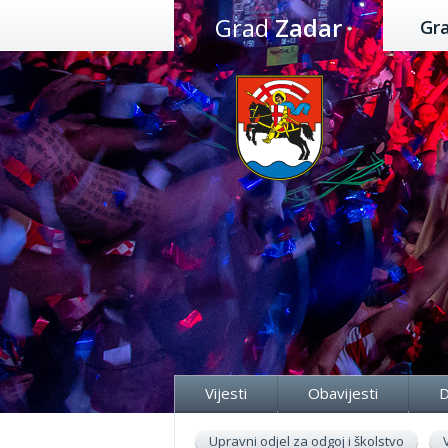
Preskoči
Grad
Zadar
Gr
na
sadržaj
Vijesti
Obavijesti
D
Upravni odjel za odgoj i školstvo