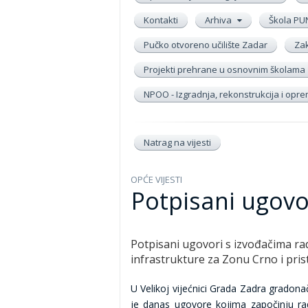
Kontakti
Arhiva
Škola PU
Pučko otvoreno učilište Zadar
Zak
Projekti prehrane u osnovnim školama
NPOO - Izgradnja, rekonstrukcija i op
Natrag na vijesti
OPĆE VIJESTI
Potpisani ugovo
Potpisani ugovori s izvođačima ra
infrastrukture za Zonu Crno i pris
U Velikoj vijećnici Grada Zadra gradon
je danas ugovore kojima započinju ra