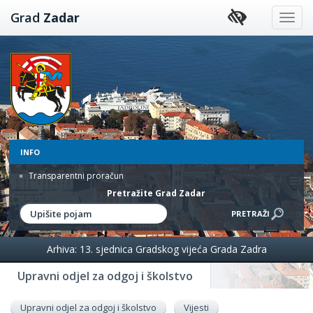
Preskoči
Grad
Zadar
na
sadržaj
INFO
Transparentni proračun
Pretražite Grad Zadar
Arhiva: 13. sjednica Gradskog vijeća Grada Zadra
Upravni odjel za odgoj i školstvo
Upravni odjel za odgoj i školstvo
Vijesti