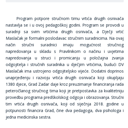
Program potpore stručnom timu vrtića drugih osnivača
nastavlja se i u ovoj pedagoškoj godini. Program se provodi u
suradnji sa svim vrtićima drugih osnivača, a Dječji vrtić
Maslačak je formalni poslodavac stručnim suradnicima. Na ovaj
način stručni suradnici imaju mogućnost stručnog
napredovanja u skladu s Pravilnikom o načinu i uvjetima
napredovanja u struci i promicanju u položajna zvanja
odgojitelja i stručnih suradnika u dječjim vrtićima, budući DV
Maslačak ima ustrojeno odgojiteljsko vijeće. Dodatni doprinos
unaprjeđenju i razvoju vrtića drugih osnivača koji okupljaju
1380 djece, Grad Zadar daje kroz preuzimanje financiranja rada
peteročlanog stručnog tima koji je pretpostavka za kvalitetniju
provedbu programa predškolskog odgoja i obrazovanja. Stručni
tim vrtića drugih osnivača, koji od siječnja 2018. godine u
potpunosti financira Grad, čine dva pedagoga, dva psihologa i
jedna medicinska sestra.