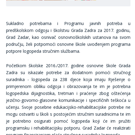
Sukladno potrebama i Programu javnih potreba u
predškolskom odgoju i školstvu Grada Zadra za 2017. godinu,
Grad Zadar, kao osnivač osnovnoškolskih ustanova na svom
području, želi potpomoći osnovne škole uvođenjem programa
potpore logopeda stručnim službama.
Početkom školske 2016./2017. godine osnovne škole Grada
Zadra su iskazale potrebe za dodatnom pomoći stručnog
suradnika - logopeda za 238 djece koja imaju Rješenje o
primjerenom obliku odgoja i obrazovanja te im je potrebna
logopedska dijagnostika, tretman i praćenje zbog oštećenja
jezično-govorno-glasovne komunikacije i specifičnih teškoća u
učenju. Svoje posebne edukacijsko-rehabilitacijske potrebe ne
mogu ostvariti u školi s postojećim stručnim suradnicima te im
je potrebno osigurati pomoć logopeda koji će im pružiti
programsku i rehabilitacijsku potporu. Grad Zadar će realizirati
program financiranjem plaće stručnog suradnika logopeda.