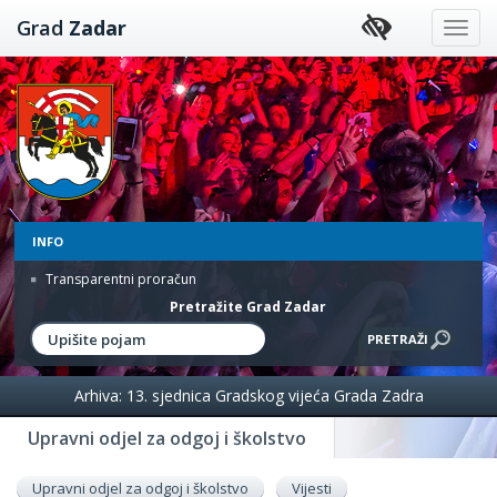
Preskoči
Grad
Zadar
na
sadržaj
INFO
Transparentni proračun
Pretražite Grad Zadar
Arhiva: 13. sjednica Gradskog vijeća Grada Zadra
Upravni odjel za odgoj i školstvo
Upravni odjel za odgoj i školstvo
Vijesti