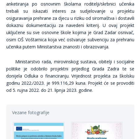
anketiranja po osnovnim školama roditelji/skrbnici učenika
trebali su iskazati interes za sudjelovanje u projektu
osiguravanja prehrane za djecu u riziku od siromaštva i dostavili
dokaznu dokumentaciju za navedeni kriterij. U ovaj projekt
uključene su sve osnovne škole kojima je Grad Zadar osnivač,
osim OŠ Voštarnica koja već ostvaruje subvenciju za prehranu
učenika putem Ministarstva znanosti i obrazovanja.
Ministarstvo rada, mirovinskog sustava, obitelji i socijalne
politike je odobrilo projektni prijedlog Grada Zadra te se
donijela Odluka o financiranju. Vrijednost projekta za školsku
godinu 2022./2023. je 999.116,29 kuna. Projekt će se provoditi
od 5. rujna 2022. do 21. lipnja 2023. godine.
Vezane fotografije