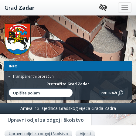
Preskoči
Grad
Zadar
na
sadržaj
INFO
Transparentni proračun
Pretražite Grad Zadar
Arhiva: 13. sjednica Gradskog vijeća Grada Zadra
Upravni odjel za odgoj i školstvo
Upravni odjel za odgoj i školstvo
Vijesti