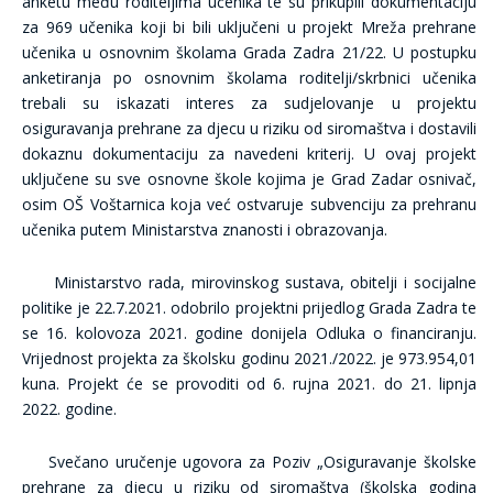
anketu među roditeljima učenika te su prikupili dokumentaciju
za 969 učenika koji bi bili uključeni u projekt Mreža prehrane
učenika u osnovnim školama Grada Zadra 21/22. U postupku
anketiranja po osnovnim školama roditelji/skrbnici učenika
trebali su iskazati interes za sudjelovanje u projektu
osiguravanja prehrane za djecu u riziku od siromaštva i dostavili
dokaznu dokumentaciju za navedeni kriterij. U ovaj projekt
uključene su sve osnovne škole kojima je Grad Zadar osnivač,
osim OŠ Voštarnica koja već ostvaruje subvenciju za prehranu
učenika putem Ministarstva znanosti i obrazovanja.
Ministarstvo rada, mirovinskog sustava, obitelji i socijalne
politike je 22.7.2021. odobrilo projektni prijedlog Grada Zadra te
se 16. kolovoza 2021. godine donijela Odluka o financiranju.
Vrijednost projekta za školsku godinu 2021./2022. je 973.954,01
kuna. Projekt će se provoditi od 6. rujna 2021. do 21. lipnja
2022. godine.
Svečano uručenje ugovora za Poziv „Osiguravanje školske
prehrane za djecu u riziku od siromaštva (školska godina