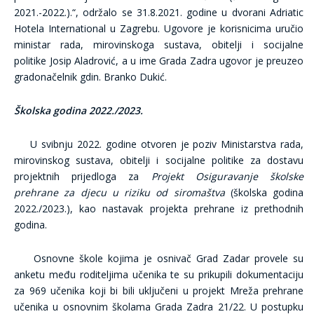
2021.-2022.).“, održalo se 31.8.2021. godine u dvorani Adriatic
Hotela International u Zagrebu. Ugovore je korisnicima uručio
ministar rada, mirovinskoga sustava, obitelji i socijalne
politike Josip Aladrović, a u ime Grada Zadra ugovor je preuzeo
gradonačelnik gdin. Branko Dukić.
Školska godina 2022./2023.
U svibnju 2022. godine otvoren je poziv Ministarstva rada,
mirovinskog sustava, obitelji i socijalne politike za dostavu
projektnih prijedloga za
Projekt Osiguravanje školske
prehrane za djecu u riziku od siromaštva
(školska godina
2022./2023.), kao nastavak projekta prehrane iz prethodnih
godina.
Osnovne škole kojima je osnivač Grad Zadar provele su
anketu među roditeljima učenika te su prikupili dokumentaciju
za 969 učenika koji bi bili uključeni u projekt Mreža prehrane
učenika u osnovnim školama Grada Zadra 21/22. U postupku