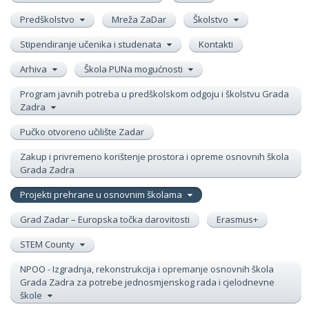
Predškolstvo
Mreža ZaDar
Školstvo
Stipendiranje učenika i studenata
Kontakti
Arhiva
Škola PUNa mogućnosti
Program javnih potreba u predškolskom odgoju i školstvu Grada
Zadra
Pučko otvoreno učilište Zadar
Zakup i privremeno korištenje prostora i opreme osnovnih škola
Grada Zadra
Projekti prehrane u osnovnim školama
Grad Zadar – Europska točka darovitosti
Erasmus+
STEM County
NPOO - Izgradnja, rekonstrukcija i opremanje osnovnih škola
Grada Zadra za potrebe jednosmjenskog rada i cjelodnevne
škole