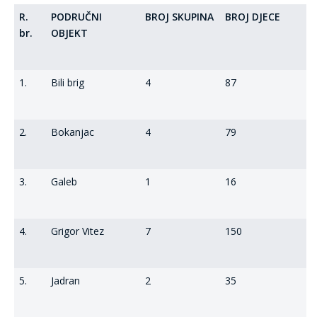
R.
PODRUČNI
BROJ SKUPINA
BROJ DJECE
br.
OBJEKT
1.
Bili brig
4
87
2.
Bokanjac
4
79
3.
Galeb
1
16
4.
Grigor Vitez
7
150
5.
Jadran
2
35