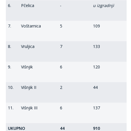
6.
Pčelica
-
u izgradnji
7.
Voštarnica
5
109
8.
Vruljica
7
133
9.
Višnjik
6
120
10.
Višnjik II
2
44
11.
Višnjik III
6
137
UKUPNO
44
910