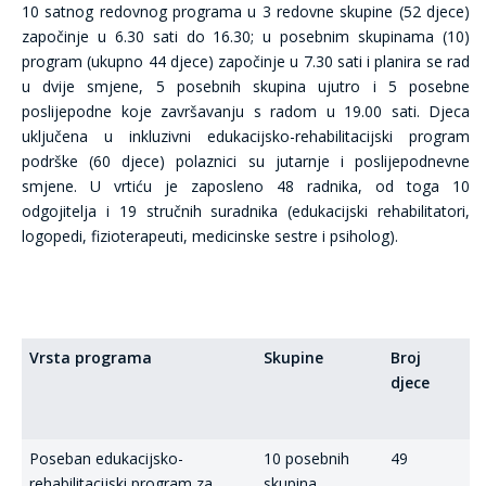
10 satnog redovnog programa u 3 redovne skupine (52 djece)
započinje u 6.30 sati do 16.30; u posebnim skupinama (10)
program (ukupno 44 djece) započinje u 7.30 sati i planira se rad
u dvije smjene, 5 posebnih skupina ujutro i 5 posebne
poslijepodne koje završavanju s radom u 19.00 sati. Djeca
uključena u inkluzivni edukacijsko-rehabilitacijski program
podrške (60 djece) polaznici su jutarnje i poslijepodnevne
smjene. U vrtiću je zaposleno 48 radnika, od toga 10
odgojitelja i 19 stručnih suradnika (edukacijski rehabilitatori,
logopedi, fizioterapeuti, medicinske sestre i psiholog).
Vrsta programa
Skupine
Broj
djece
Poseban edukacijsko-
10 posebnih
49
rehabilitacijski program za
skupina