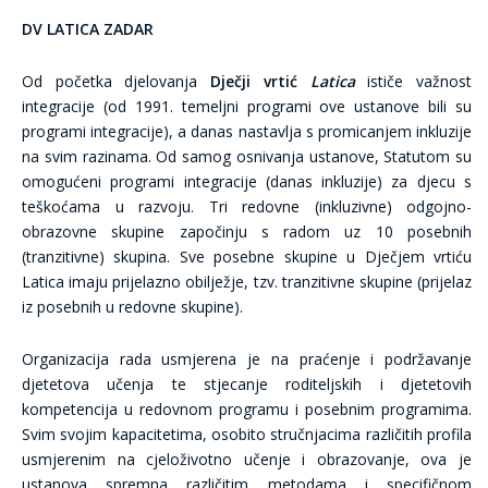
DV LATICA ZADAR
Od početka djelovanja
Dječji vrtić
Latica
ističe važnost
integracije (od 1991. temeljni programi ove ustanove bili su
programi integracije), a danas nastavlja s promicanjem inkluzije
na svim razinama. Od samog osnivanja ustanove, Statutom su
omogućeni programi integracije (danas inkluzije) za djecu s
teškoćama u razvoju. Tri redovne (inkluzivne) odgojno-
obrazovne skupine započinju s radom uz 10 posebnih
(tranzitivne) skupina. Sve posebne skupine u Dječjem vrtiću
Latica imaju prijelazno obilježje, tzv. tranzitivne skupine (prijelaz
iz posebnih u redovne skupine).
Organizacija rada usmjerena je na praćenje i podržavanje
djetetova učenja te stjecanje roditeljskih i djetetovih
kompetencija u redovnom programu i posebnim programima.
Svim svojim kapacitetima, osobito stručnjacima različitih profila
usmjerenim na cjeloživotno učenje i obrazovanje, ova je
ustanova spremna različitim metodama i specifičnom