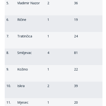
5.
Vladimir Nazor
2
36
6.
Ričine
1
19
7.
Tratinčica
1
24
8.
Smiljevac
4
81
9.
Kožino
1
22
10.
Iskra
2
39
11.
Mjesec
1
20