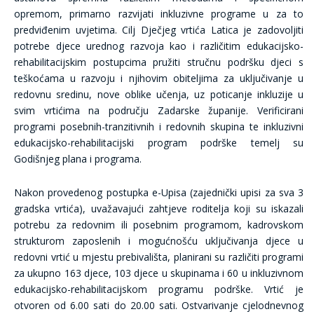
opremom, primarno razvijati inkluzivne programe u za to
predviđenim uvjetima. Cilj Dječjeg vrtića Latica je zadovoljiti
potrebe djece urednog razvoja kao i različitim edukacijsko-
rehabilitacijskim postupcima pružiti stručnu podršku djeci s
teškoćama u razvoju i njihovim obiteljima za uključivanje u
redovnu sredinu, nove oblike učenja, uz poticanje inkluzije u
svim vrtićima na području Zadarske županije. Verificirani
programi posebnih-tranzitivnih i redovnih skupina te inkluzivni
edukacijsko-rehabilitacijski program podrške temelj su
Godišnjeg plana i programa.
Nakon provedenog postupka e-Upisa (zajednički upisi za sva 3
gradska vrtića), uvažavajući zahtjeve roditelja koji su iskazali
potrebu za redovnim ili posebnim programom, kadrovskom
strukturom zaposlenih i mogućnošću uključivanja djece u
redovni vrtić u mjestu prebivališta, planirani su različiti programi
za ukupno 163 djece, 103 djece u skupinama i 60 u inkluzivnom
edukacijsko-rehabilitacijskom programu podrške. Vrtić je
otvoren od 6.00 sati do 20.00 sati. Ostvarivanje cjelodnevnog