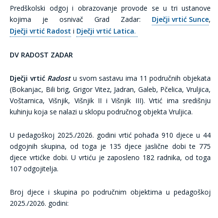
Predškolski odgoj i obrazovanje provode se u tri ustanove
kojima je osnivač Grad Zadar:
Dječji vrtić Sunce
,
Dječji vrtić Radost
i
Dječji vrtić Latica
.
DV RADOST ZADAR
Dječji vrtić
Radost
u svom sastavu ima 11 područnih objekata
(Bokanjac, Bili brig, Grigor Vitez, Jadran, Galeb, Pčelica, Vruljica,
Voštarnica, Višnjik, Višnjik II i Višnjik III). Vrtić ima središnju
kuhinju koja se nalazi u sklopu područnog objekta Vruljica.
U pedagoškoj 2025./2026. godini vrtić pohađa 910 djece u 44
odgojnih skupina, od toga je 135 djece jaslične dobi te 775
djece vrtićke dobi. U vrtiću je zaposleno 182 radnika, od toga
107 odgojitelja.
Broj djece i skupina po područnim objektima u pedagoškoj
2025./2026. godini: