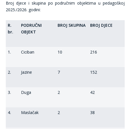
Broj djece i skupina po područnim objektima u pedagoškoj
2025./2026. godini:
R.
PODRUČNI
BROJ SKUPINA
BROJ DJECE
br.
OBJEKT
1.
Ciciban
10
216
2.
Jazine
7
152
3.
Duga
2
42
4.
Maslačak
2
38