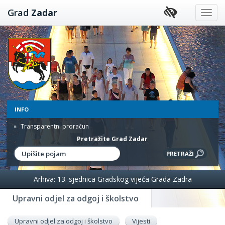
Preskoči
Grad
Zadar
na
sadržaj
INFO
Transparentni proračun
Pretražite Grad Zadar
Arhiva: 13. sjednica Gradskog vijeća Grada Zadra
Upravni odjel za odgoj i školstvo
Upravni odjel za odgoj i školstvo
Vijesti