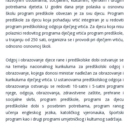
razvojnim osobinama, socijalnim, kulturnim, vjerskim i drugim
potrebama djeteta. U godini dana prije polaska u osnovnu
školu program predškole obvezan je za svu djecu. Program
predškole za djecu koja pohađaju vrtić integriran je u redoviti
program predškolskog odgoja dječjeg vrtića. Za djecu koja nisu
polaznici redovitog programa dječjeg vrtića program predškole,
u trajanju od 250 sati, organizira se i provodi pri dječjem vrtiću,
odnosno osnovnoj školi.
Odgoj i obrazovanje djece rane i predškolske dobi ostvaruje se
na temelju nacionalnog kurikuluma za predškolski odgoj i
obrazovanje, kojega donosi ministar nadležan za obrazovanje i
kurikuluma dječjeg vrtića. U ustanovama predškolskog odgoja i
obrazovanja ostvaruju se redoviti 10-satni i 5-satni programi
njege, odgoja, obrazovanja, zdravstvene zaštite, prehrane i
socijalne skrbi, program predškole, programi za djecu
predškolske dobi s posebnim potrebama, program ranog
učenja engleskog jezika, katoličkog vjeronauka, športski
program kao i drugi programi umjetničkog i kulturnog sadržaja.