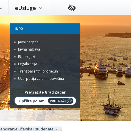
eUsluge
INFO
Javni natječaji
Javna nabava
EU projekti
Legalizacija
Transparentni proračun
Uzurpacija zelenih površina
Pretražite Grad Zadar
pendiranje učenika i studenata