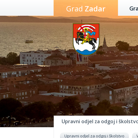
Preskoči
Grad
Zadar
Gr
na
sadržaj
Upravni odjel za odgoj i školstv
Upravni odjel za odgoj i školstvo