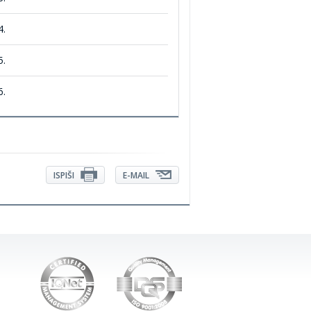
4.
5.
6.
ISPIŠI
E-MAIL