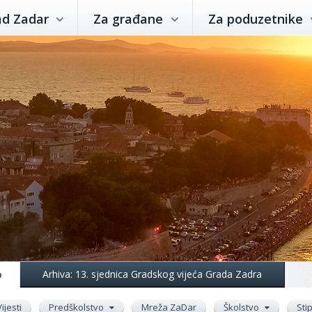
ad Zadar
Za građane
Za poduzetnike
o
Arhiva: 13. sjednica Gradskog vijeća Grada Zadra
Vijesti
Predškolstvo
Mreža ZaDar
Školstvo
Sti