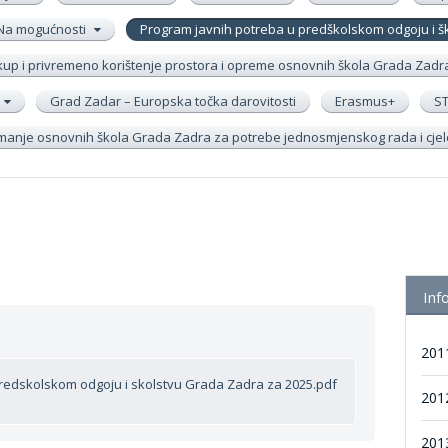
Na mogućnosti
Program javnih potreba u predškolskom odgoju i 
up i privremeno korištenje prostora i opreme osnovnih škola Grada Zadr
Grad Zadar – Europska točka darovitosti
Erasmus+
S
remanje osnovnih škola Grada Zadra za potrebe jednosmjenskog rada i cj
Inf
201
redskolskom odgoju i skolstvu Grada Zadra za 2025.pdf
201
201