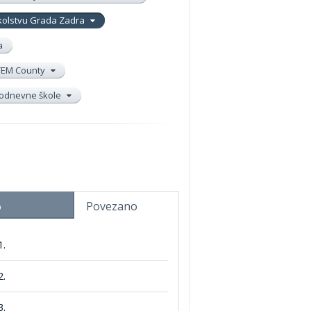
školstvu Grada Zadra
a
TEM County
elodnevne škole
Povezano
o
1.
2.
3.