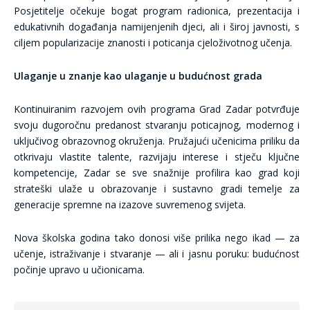
Posjetitelje očekuje bogat program radionica, prezentacija i
edukativnih događanja namijenjenih djeci, ali i široj javnosti, s
ciljem popularizacije znanosti i poticanja cjeloživotnog učenja.
Ulaganje u znanje kao ulaganje u budućnost grada
Kontinuiranim razvojem ovih programa Grad Zadar potvrđuje
svoju dugoročnu predanost stvaranju poticajnog, modernog i
uključivog obrazovnog okruženja. Pružajući učenicima priliku da
otkrivaju vlastite talente, razvijaju interese i stječu ključne
kompetencije, Zadar se sve snažnije profilira kao grad koji
strateški ulaže u obrazovanje i sustavno gradi temelje za
generacije spremne na izazove suvremenog svijeta.
Nova školska godina tako donosi više prilika nego ikad — za
učenje, istraživanje i stvaranje — ali i jasnu poruku: budućnost
počinje upravo u učionicama.