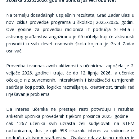
Školska 2025./2026. godina donosi još veći obuhvat
Na temelju dosadašnjih uspješnih rezultata, Grad Zadar ulazi u
novi ciklus provedbe programa u školskoj 2025./2026. godini.
Ove godine za provedbu radionica iz područja STEM-a i
aktivnog građanstva angažirano je 65 učitelja koji će aktivnosti
provoditi u svih devet osnovnih škola kojima je Grad Zadar
osnivač.
Provedba izvannastavnih aktivnosti s učenicima započela je 2.
veljače 2026. godine i trajat će do 12. lipnja 2026., a učenike
očekuje niz suvremenih, interaktivnih i istraživački usmjerenih
sadržaja koji potiču logičko razmišljanje, kreativnost, timski rad
i rješavanje problema.
Da interes učenika ne prestaje rasti potvrđuju i rezultati
anketnih upitnika provedenih tijekom prosinca 2025. godine —
čak 1267 učenika svih uzrasta želi sudjelovati na STEM
radionicama, dok je njih 993 iskazalo interes za radionice iz
područja aktivnog građanstva. Ovakav odaziv jasno pokazuje