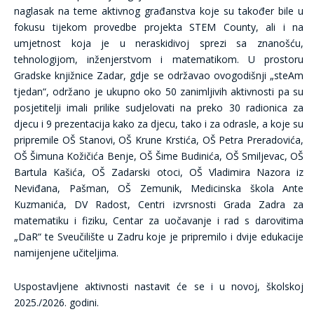
naglasak na teme aktivnog građanstva koje su također bile u
fokusu tijekom provedbe projekta STEM County, ali i na
umjetnost koja je u neraskidivoj sprezi sa znanošću,
tehnologijom, inženjerstvom i matematikom. U prostoru
Gradske knjižnice Zadar, gdje se održavao ovogodišnji „steAm
tjedan“, održano je ukupno oko 50 zanimljivih aktivnosti pa su
posjetitelji imali prilike sudjelovati na preko 30 radionica za
djecu i 9 prezentacija kako za djecu, tako i za odrasle, a koje su
pripremile OŠ Stanovi, OŠ Krune Krstića, OŠ Petra Preradovića,
OŠ Šimuna Kožičića Benje, OŠ Šime Budinića, OŠ Smiljevac, OŠ
Bartula Kašića, OŠ Zadarski otoci, OŠ Vladimira Nazora iz
Neviđana, Pašman, OŠ Zemunik, Medicinska škola Ante
Kuzmanića, DV Radost, Centri izvrsnosti Grada Zadra za
matematiku i fiziku, Centar za uočavanje i rad s darovitima
„DaR“ te Sveučilište u Zadru koje je pripremilo i dvije edukacije
namijenjene učiteljima.
Uspostavljene aktivnosti nastavit će se i u novoj, školskoj
2025./2026. godini.