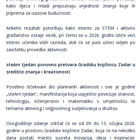
kako djeca i mladi prepoznaju vrijednost znanja koje ih
priprema za izazove budućnosti.
Anketni rezultati potvrđuju kako interes za STEM i aktivno
građanstvo ostaje visok, pri čemu se u 2026. godini ističe veći
interes učenika viših razreda, dok će se puni učinci vidjeti po
završetku provedbe aktivnosti.
steAm tjedan ponovno pretvara Gradsku knjižnicu Zadar u
središte znanja i kreativnosti
Posebno iščekivani dio planiranih aktivnosti i ove je godine
„steAm tjedan“, manifestacija koja uspješno povezuje znanost,
tehnologiju, inženjerstvo i matematiku s umjetnošću te
temama aktivnog i odgovornog sudjelovanja u društvu.
Ovogodišnje izdanje održat će se od 09. do 13. ožujka 2026.
godine u prostoru Gradske knjižnice Zadar, koja će na nekoliko
dana postati mjesto susreta inovacija, ideja i inspiracije.