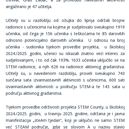
angažirano je 47 učitelja.
Učitelji su u razdoblju od ožujka do lipnja održali brojne
radionice s učenicima na kojima je sudjelovalo sveukupno 1919
učenika, od čega je 156 učenika s teškoćama te 85 darovitih
odnosno potencijalno darovitih učenika. U odnosu na broj
učenika - sudionika tijekom provedbe projekta, u školskoj
2024./2025. godini, učenici su iskazali znatno veći interes za
sudjelovanjem, i to od čak 193%. 1633 učenika uključilo se na
STEM radionice, a njih 626 na radionice aktivnog građanstva.
Učitelji su, u navedenom razdoblju, proveli sveukupno 743
sunčana sata izvannastavnih aktivnosti s učenicima, 600 sati
izvannastavnih aktivnosti u području STEM-a te 143 sata u
području aktivnog građanstva.
Tijekom provedbe održivosti projekta STEM County, u školskoj
2024./2025. godini, u travnju 2025. godine, održana je i javna
manifestacija „steAm tjedan“, koji je uključio ne samo STEM
već STEAM područje, gdje se slovom A u nazivu stavio