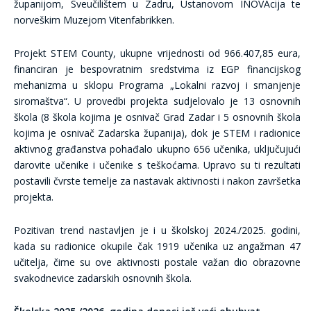
županijom, Sveučilištem u Zadru, Ustanovom INOVAcija te
norveškim Muzejom Vitenfabrikken.
Projekt STEM County, ukupne vrijednosti od 966.407,85 eura,
financiran je bespovratnim sredstvima iz EGP financijskog
mehanizma u sklopu Programa „Lokalni razvoj i smanjenje
siromaštva“. U provedbi projekta sudjelovalo je 13 osnovnih
škola (8 škola kojima je osnivač Grad Zadar i 5 osnovnih škola
kojima je osnivač Zadarska županija), dok je STEM i radionice
aktivnog građanstva pohađalo ukupno 656 učenika, uključujući
darovite učenike i učenike s teškoćama. Upravo su ti rezultati
postavili čvrste temelje za nastavak aktivnosti i nakon završetka
projekta.
Pozitivan trend nastavljen je i u školskoj 2024./2025. godini,
kada su radionice okupile čak 1919 učenika uz angažman 47
učitelja, čime su ove aktivnosti postale važan dio obrazovne
svakodnevice zadarskih osnovnih škola.