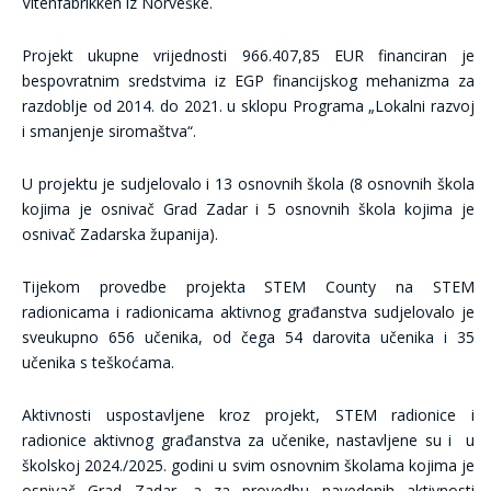
Vitenfabrikken iz Norveške.
Projekt ukupne vrijednosti 966.407,85 EUR financiran je
bespovratnim sredstvima iz EGP financijskog mehanizma za
razdoblje od 2014. do 2021. u sklopu Programa „Lokalni razvoj
i smanjenje siromaštva“.
U projektu je sudjelovalo i 13 osnovnih škola (8 osnovnih škola
kojima je osnivač Grad Zadar i 5 osnovnih škola kojima je
osnivač Zadarska županija).
Tijekom provedbe projekta STEM County na STEM
radionicama i radionicama aktivnog građanstva sudjelovalo je
sveukupno 656 učenika, od čega 54 darovita učenika i 35
učenika s teškoćama.
Aktivnosti uspostavljene kroz projekt, STEM radionice i
radionice aktivnog građanstva za učenike, nastavljene su i u
školskoj 2024./2025. godini u svim osnovnim školama kojima je
osnivač Grad Zadar, a za provedbu navedenih aktivnosti