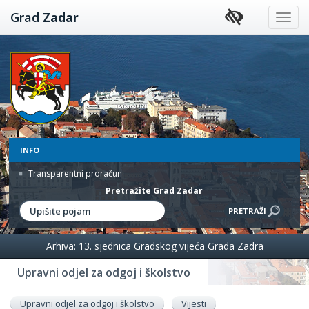
Preskoči
Grad
Zadar
na
sadržaj
INFO
Transparentni proračun
Pretražite Grad Zadar
Arhiva: 13. sjednica Gradskog vijeća Grada Zadra
Upravni odjel za odgoj i školstvo
Upravni odjel za odgoj i školstvo
Vijesti