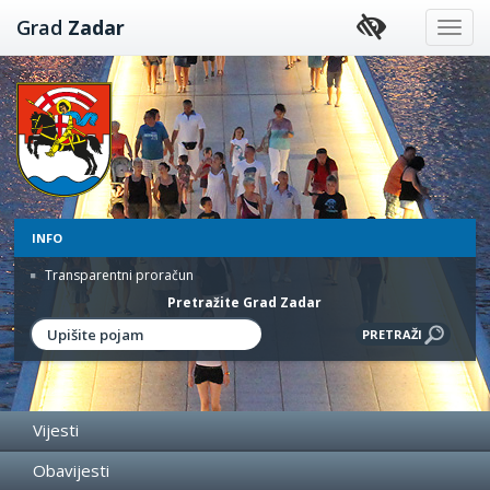
Preskoči
Grad
Zadar
na
sadržaj
INFO
Transparentni proračun
Pretražite Grad Zadar
Vijesti
Obavijesti