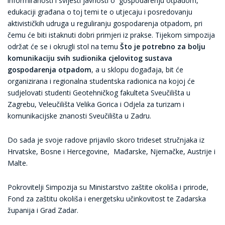
informiranosti i svijesti javnosti o gospodarenju otpadom,
edukaciji građana o toj temi te o utjecaju i posredovanju
aktivističkih udruga u reguliranju gospodarenja otpadom, pri
čemu će biti istaknuti dobri primjeri iz prakse. Tijekom simpozija
održat će se i okrugli stol na temu
Što je potrebno za bolju
komunikaciju svih sudionika cjelovitog sustava
gospodarenja otpadom
, a u sklopu događaja, bit će
organizirana i regionalna studentska radionica na kojoj će
sudjelovati studenti Geotehničkog fakulteta Sveučilišta u
Zagrebu, Veleučilišta Velika Gorica i Odjela za turizam i
komunikacijske znanosti Sveučilišta u Zadru.
Do sada je svoje radove prijavilo skoro trideset stručnjaka iz
Hrvatske, Bosne i Hercegovine, Mađarske, Njemačke, Austrije i
Malte.
Pokrovitelji Simpozija su Ministarstvo zaštite okoliša i prirode,
Fond za zaštitu okoliša i energetsku učinkovitost te Zadarska
županija i Grad Zadar.