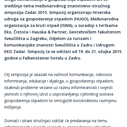
središnja tema međunarodnog znanstveno-stručnog
simpozija Zadar 2015. Simpozij organiziraju Hrvatska
udruga za gospodarenje otpadom (HUGO), Međunarodna
organizacija za kruti otpad (ISWA), u suradnji s tvrtkama
Eko, Čistoća i Hauska & Partner, Geotehničkim fakultetom
Sveučilišta u Zagrebu, Odjelom za turizam i
komunikacijske znanosti Sveučilišta u Zadru i Udrugom
EKO Zadar. Simpozij će se održati od 19. do 21. ožujka 2015.
godine u Falkensteiner hotelu u Zadru.
Cilj simpozija je ukazati na važnost komunikacije, odnosno
informiranja, edukacije i dijaloga, u gospodarenju otpadom,
istaknuti probleme vezane uz razinu informiranosti i svijesti
javnosti o njihovoj ulozi u uspostavljanju cjelovitog sustava
gospodarenja otpadom te omogućiti konstruktivnu razmjenu
mišljenja.
Domaći i strani stručnjaci održat će predavanja na temu