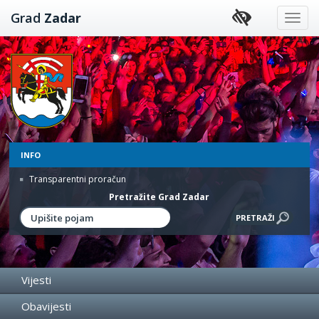
Preskoči
Grad
Zadar
na
sadržaj
INFO
Transparentni proračun
Pretražite Grad Zadar
Vijesti
Obavijesti