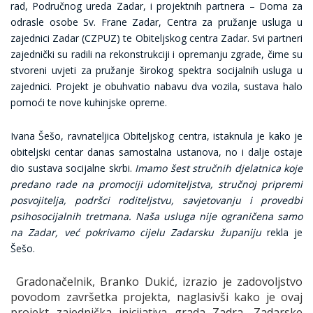
rad, Područnog ureda Zadar, i projektnih partnera – Doma za
odrasle osobe Sv. Frane Zadar, Centra za pružanje usluga u
zajednici Zadar (CZPUZ) te Obiteljskog centra Zadar. Svi partneri
zajednički su radili na rekonstrukciji i opremanju zgrade, čime su
stvoreni uvjeti za pružanje širokog spektra socijalnih usluga u
zajednici. Projekt je obuhvatio nabavu dva vozila, sustava halo
pomoći te nove kuhinjske opreme.
Ivana Šešo, ravnateljica Obiteljskog centra, istaknula je kako je
obiteljski centar danas samostalna ustanova, no i dalje ostaje
dio sustava socijalne skrbi.
Imamo šest stručnih djelatnica koje
predano rade na promociji udomiteljstva, stručnoj pripremi
posvojitelja, podršci roditeljstvu, savjetovanju i provedbi
psihosocijalnih tretmana. Naša usluga nije ograničena samo
na Zadar, već pokrivamo cijelu Zadarsku županiju
rekla je
Šešo.
Gradonačelnik, Branko Dukić, izrazio je zadovoljstvo
povodom završetka projekta, naglasivši kako je ovaj
projekt zajednička inicijativa grada Zadra, Zadarske