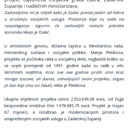
županije i nadležnih ministarstava.
Zadovoljstvo mi je vidjeti kako je Zadar postao jedan od lidera
u pružanju socijalnih usluga. Prostorije koje su sada na
raspolaganju sigurno će zadovoljiti rastuće potrebe
korisnika
rekao je Dukić.
U emotivnom govoru, državna tajnica u Ministarstvu rada,
mirovinskog sustava i socijalne politike, Marija Pletikosa,
prisjetila se početaka rada u socijalnoj skrbi, naglasivši koliko su
se uvjeti promijenili od 1991. godine kada su radili u vrlo
skromnim uvjetima.
Kroz sve ove godine prošli smo kroz
mnoge izazove, ali danas, zahvaljujući ovom projektu, stigao
je dan koji smo svi čekali
, rekla je Pletikosa.
Ukupna vrijednost projekta iznosi 2.952.649,08 eura, od čega
bespovratna sredstva čine 1.976.685,75 eura. Projekt je trajao
67 mjeseci, a rezultirao je modernizacijom prostora i
unapređenjem socijalnih usluga u Zadarskoj županiji.