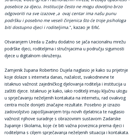
posebice za djecu. Institucije često ne mogu dovoljno brzo
odgovoriti na sve izazove ,a ovaj centar ima našu punu
podršku i posebno me veseli činjenica što će troje psihologa
biti dostupno djeci i roditeljima.
", kazao je Erlić.
Otvaranjem Ureda u Zadru dodatno se jača nacionalnu mrežu
podrške djeci, roditeljima i stručnjacima u području sigurnosti
djece u digitalnom okruženju.
Zamjenik župana Robertino Dujela naglasio je kako su prijetnje
koje dolaze s interneta danas, nažalost, svakodnevne te
istaknuo važnost zajedničkog djelovanja roditelja i institucija u
zaštiti djece. Istaknuo je kako, iako roditelji imaju ključnu ulogu
u sprječavanju neželjenih kontakata na internetu, rad ovakvog
centra može donijeti značajne rezultate. Posebno je izrazio
zadovoljstvo zapošljavanjem triju novih djelatnica te naglasio
važnost njihove suradnje s obrazovnim sustavom Zadarske
županije i školama, koje će biti važna poveznica prema djeci i
roditeljima s ciljem sprječavanja neželjenih situacija i kontakata.