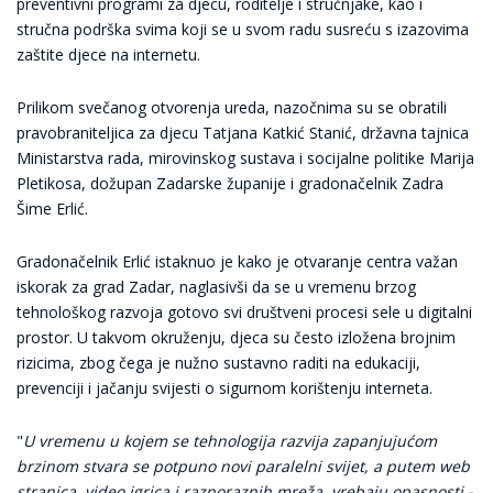
preventivni programi za djecu, roditelje i stručnjake, kao i
stručna podrška svima koji se u svom radu susreću s izazovima
zaštite djece na internetu.
Prilikom svečanog otvorenja ureda, nazočnima su se obratili
pravobraniteljica za djecu Tatjana Katkić Stanić, državna tajnica
Ministarstva rada, mirovinskog sustava i socijalne politike Marija
Pletikosa, dožupan Zadarske županije i gradonačelnik Zadra
Šime Erlić.
Gradonačelnik Erlić istaknuo je kako je otvaranje centra važan
iskorak za grad Zadar, naglasivši da se u vremenu brzog
tehnološkog razvoja gotovo svi društveni procesi sele u digitalni
prostor. U takvom okruženju, djeca su često izložena brojnim
rizicima, zbog čega je nužno sustavno raditi na edukaciji,
prevenciji i jačanju svijesti o sigurnom korištenju interneta.
"
U vremenu u kojem se tehnologija razvija zapanjujućom
brzinom stvara se potpuno novi paralelni svijet, a putem web
stranica, video igrica i raznoraznih mreža, vrebaju opasnosti -