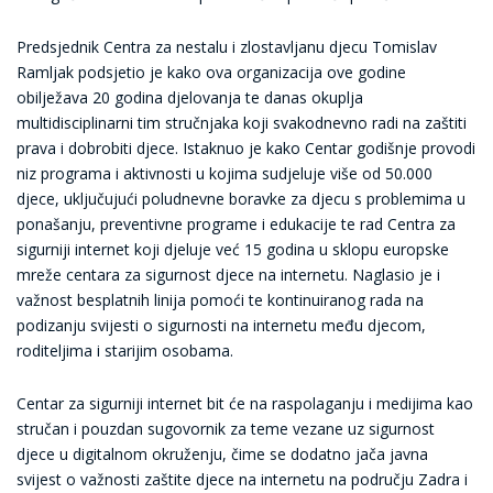
Predsjednik Centra za nestalu i zlostavljanu djecu Tomislav
Ramljak podsjetio je kako ova organizacija ove godine
obilježava 20 godina djelovanja te danas okuplja
multidisciplinarni tim stručnjaka koji svakodnevno radi na zaštiti
prava i dobrobiti djece. Istaknuo je kako Centar godišnje provodi
niz programa i aktivnosti u kojima sudjeluje više od 50.000
djece, uključujući poludnevne boravke za djecu s problemima u
ponašanju, preventivne programe i edukacije te rad Centra za
sigurniji internet koji djeluje već 15 godina u sklopu europske
mreže centara za sigurnost djece na internetu. Naglasio je i
važnost besplatnih linija pomoći te kontinuiranog rada na
podizanju svijesti o sigurnosti na internetu među djecom,
roditeljima i starijim osobama.
Centar za sigurniji internet bit će na raspolaganju i medijima kao
stručan i pouzdan sugovornik za teme vezane uz sigurnost
djece u digitalnom okruženju, čime se dodatno jača javna
svijest o važnosti zaštite djece na internetu na području Zadra i