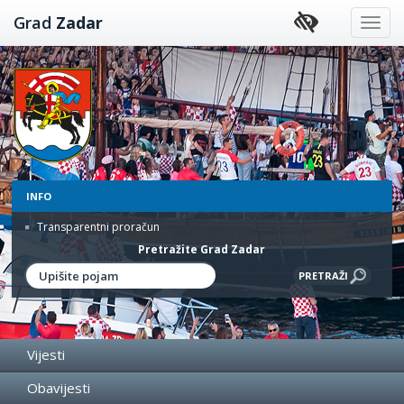
Preskoči
Grad
Zadar
na
sadržaj
INFO
Transparentni proračun
Pretražite Grad Zadar
Vijesti
Obavijesti