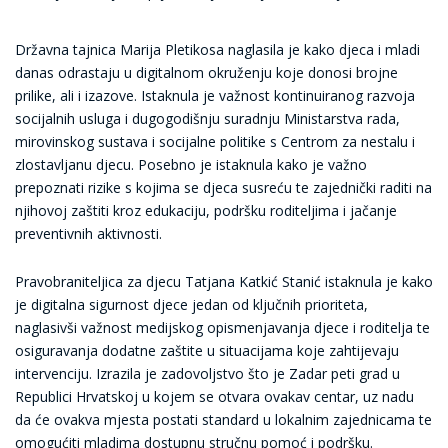
Državna tajnica Marija Pletikosa naglasila je kako djeca i mladi
danas odrastaju u digitalnom okruženju koje donosi brojne
prilike, ali i izazove. Istaknula je važnost kontinuiranog razvoja
socijalnih usluga i dugogodišnju suradnju Ministarstva rada,
mirovinskog sustava i socijalne politike s Centrom za nestalu i
zlostavljanu djecu. Posebno je istaknula kako je važno
prepoznati rizike s kojima se djeca susreću te zajednički raditi na
njihovoj zaštiti kroz edukaciju, podršku roditeljima i jačanje
preventivnih aktivnosti.
Pravobraniteljica za djecu Tatjana Katkić Stanić istaknula je kako
je digitalna sigurnost djece jedan od ključnih prioriteta,
naglasivši važnost medijskog opismenjavanja djece i roditelja te
osiguravanja dodatne zaštite u situacijama koje zahtijevaju
intervenciju. Izrazila je zadovoljstvo što je Zadar peti grad u
Republici Hrvatskoj u kojem se otvara ovakav centar, uz nadu
da će ovakva mjesta postati standard u lokalnim zajednicama te
omogućiti mladima dostupnu stručnu pomoć i podršku.