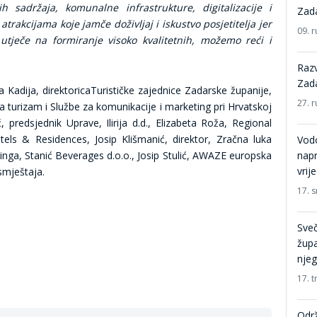
ih sadržaja, komunalne infrastrukture, digitalizacije i
Zada
trakcijama koje jamče doživljaj i iskustvo posjetitelja jer
09. r
utječe na formiranje visoko kvalitetnih, možemo reći i
Razv
Zada
a Kadija, direktoricaTurističke zajednice Zadarske županije,
27. r
a turizam i Službe za komunikacije i marketing pri Hrvatskoj
predsjednik Uprave, Ilirija d.d., Elizabeta Roža, Regional
els & Residences, Josip Klišmanić, direktor, Zračna luka
Vodo
inga, Stanić Beverages d.o.o., Josip Stulić, AWAZE europska
napr
vrij
smještaja.
17. 
Sve
župa
nje
17. t
Održ