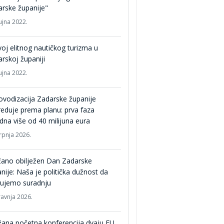
rske županije"
ujna 2022.
oj elitnog nautičkog turizma u
rskoj županiji
ujna 2022.
vodizacija Zadarske županije
eduje prema planu: prva faza
edna više od 40 milijuna eura
srpnja 2026.
čano obilježen Dan Zadarske
nije: Naša je politička dužnost da
gujemo suradnju
ravnja 2026.
ana početna konferencija dvaju EU