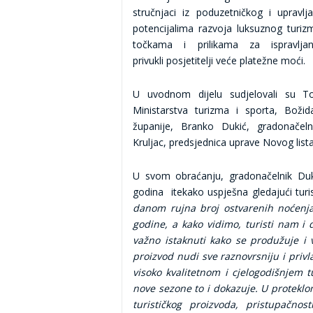
stručnjaci iz poduzetničkog i upravlj
potencijalima razvoja luksuznog turizm
točkama i prilikama za ispravlj
privukli posjetitelji veće platežne moći.
U uvodnom dijelu sudjelovali su Ton
Ministarstva turizma i sporta, Boži
županije, Branko Dukić, gradonačel
Kruljac, predsjednica uprave Novog lista
U svom obraćanju, gradonačelnik Duk
godina itekako uspješna gledajući turis
danom rujna broj ostvarenih noćenja
godine, a kako vidimo, turisti nam i d
važno istaknuti kako se produžuje i
proizvod nudi sve raznovrsniju i privl
visoko kvalitetnom i cjelogodišnjem 
nove sezone to i dokazuje. U proteklo
turističkog proizvoda, pristupačnos