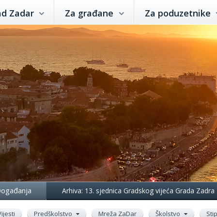
ad Zadar
Za građane
Za poduzetnike
ogađanja
Arhiva: 13. sjednica Gradskog vijeća Grada Zadra
Vijesti
Predškolstvo
Mreža ZaDar
Školstvo
Sti