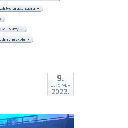
školstvu Grada Zadra
a
TEM County
elodnevne škole
9.
LISTOPADA
2023.