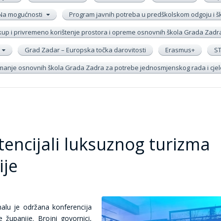
Na mogućnosti
Program javnih potreba u predškolskom odgoju i 
up i privremeno korištenje prostora i opreme osnovnih škola Grada Zadr
Grad Zadar – Europska točka darovitosti
Erasmus+
S
remanje osnovnih škola Grada Zadra za potrebe jednosmjenskog rada i cj
tencijali luksuznog turizma
ije
nalu je održana konferencija
 županije. Brojni govornici,