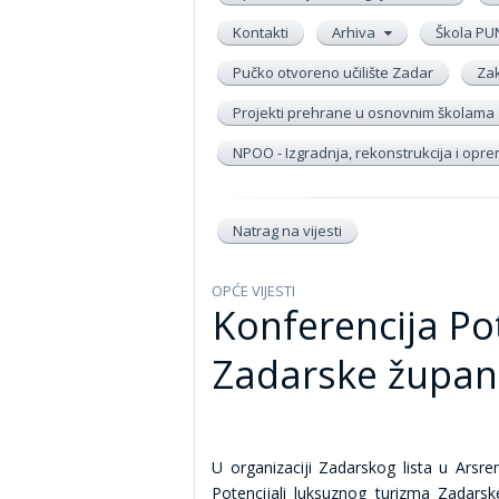
Kontakti
Arhiva
Škola PU
Pučko otvoreno učilište Zadar
Zak
Projekti prehrane u osnovnim školama
NPOO - Izgradnja, rekonstrukcija i op
Natrag na vijesti
OPĆE VIJESTI
Konferencija Po
Zadarske župan
U organizaciji Zadarskog lista u Arsre
Potencijali luksuznog turizma Zadarske