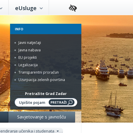
eUsluge
INFO
Javni natječaji
Javna nabava
EU projekti
Legalizacija
Transparentni proračun
Uzurpacija zelenih površina
Pretražite Grad Zadar
Savjetovanje s javnošću
pendiranje učenika i studenata