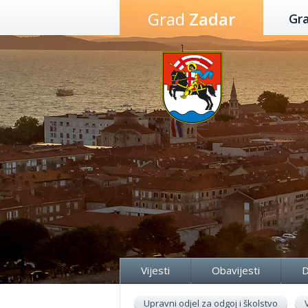
Preskoči
Grad
Zadar
Gr
na
sadržaj
Vijesti
Obavijesti
D
Upravni odjel za odgoj i školstvo