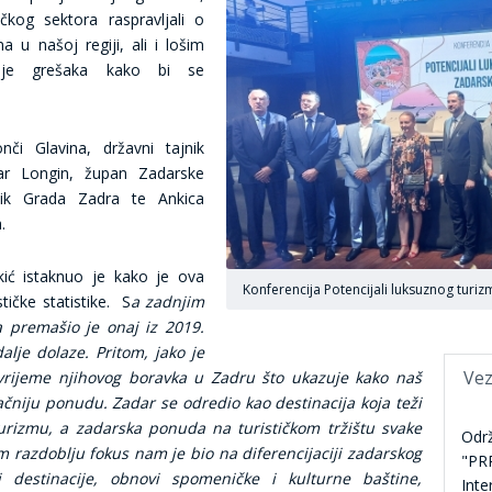
ačkog sektora raspravljali o
a u našoj regiji, ali i lošim
anje grešaka kako bi se
či Glavina, državni tajnik
dar Longin, župan Zadarske
nik Grada Zadra te Ankica
.
ić istaknuo je kako je ova
Konferencija Potencijali luksuznog turi
tičke statistike. S
a zadnjim
 premašio je onaj iz 2019.
alje dolaze. Pritom, jako je
Vez
 vrijeme njihovog boravka u Zadru što ukazuje kako naš
ačniju ponudu. Zadar se odredio kao destinacija koja teži
turizmu, a zadarska ponuda na turističkom tržištu svake
Održ
m razdoblju fokus nam je bio na diferencijaciji zadarskog
"PR
ti destinacije, obnovi spomeničke i kulturne baštine,
Inte