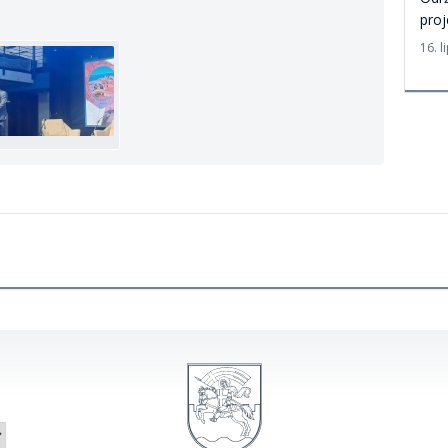
proj
16. l