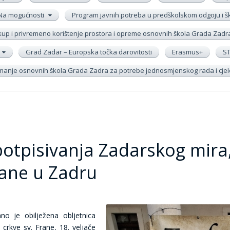
Na mogućnosti
Program javnih potreba u predškolskom odgoju i 
up i privremeno korištenje prostora i opreme osnovnih škola Grada Zadr
Grad Zadar – Europska točka darovitosti
Erasmus+
S
remanje osnovnih škola Grada Zadra za potrebe jednosmjenskog rada i cj
 potpisivanja Zadarskog mira
rane u Zadru
o je obilježena obljetnica
 crkve sv. Frane, 18. veljače