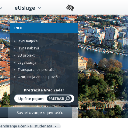
eUsluge
INFO
Javni natječaji
Javna nabava
EU projekti
Legalizacija
Transparentni proračun
Uzurpacija zelenih površina
Pretražite Grad Zadar
Savjetovanje s javnošću
pendiranje učenika i studenata