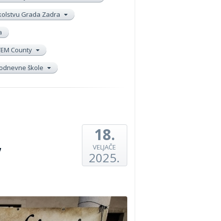
školstvu Grada Zadra
a
TEM County
elodnevne škole
18.
,
VELJAČE
2025.