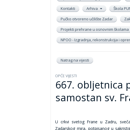
Kontakti
Arhiva
Škola PU
Pučko otvoreno učilište Zadar
Zak
Projekti prehrane u osnovnim školama
NPOO - Izgradnja, rekonstrukcija i op
Natrag na vijesti
OPĆE VIJESTI
667. obljetnica
samostan sv. F
U crkvi svetog Frane u Zadru, svečan
Zadarskog mira, potpisanog u sakristiji