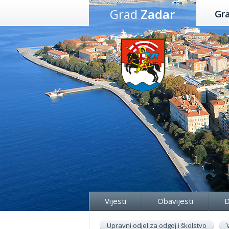
Preskoči
Grad
Zadar
Gr
na
sadržaj
Vijesti
Obavijesti
D
Upravni odjel za odgoj i školstvo