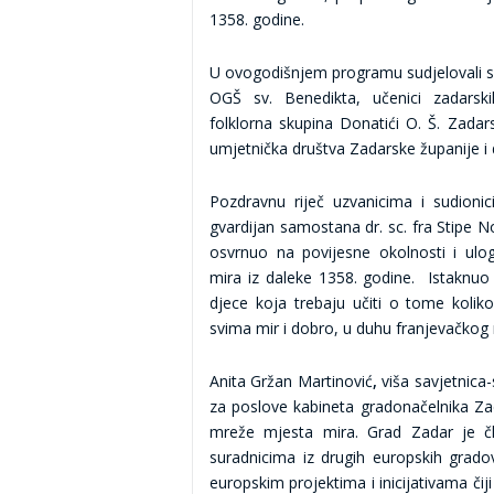
1358. godine.
U ovogodišnjem programu sudjelovali su
OGŠ sv. Benedikta, učenici zadarsk
folklorna skupina Donatići O. Š. Zadars
umjetnička društva Zadarske županije i 
Pozdravnu riječ uzvanicima i sudionic
gvardijan samostana dr. sc. fra Stipe No
osvrnuo na povijesne okolnosti i ulog
mira iz daleke 1358. godine. Istaknuo
djece koja trebaju učiti o tome koliko
svima mir i dobro, u duhu franjevačkog 
Anita Gržan Martinović
,
viša savjetnica
za poslove kabineta gradonačelnika Za
mreže mjesta mira. Grad Zadar je č
suradnicima iz drugih europskih grado
europskim projektima i inicijativama čij