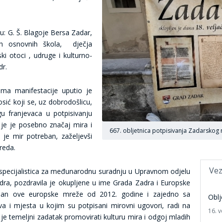
: G. Š. Blagoje Bersa Zadar,
ih osnovnih škola, dječja
ki otoci , udruge i kulturno-
dr.
ima manifestacije uputio je
sić koji se, uz dobrodošlicu,
u franjevaca u potpisivanju
 je je posebno značaj mira i
667. obljetnica potpisivanja Zadarskog 
 je mir potreban, zaželjevši
reda.
Vez
-specijalistica za međunarodnu suradnju u Upravnom odjelu
dra, pozdravila je okupljene u ime Grada Zadra i Europske
lan ove europske mreže od 2012. godine i zajedno sa
Oblj
va i mjesta u kojim su potpisani mirovni ugovori, radi na
16. v
i je temeljni zadatak promovirati kulturu mira i odgoj mladih