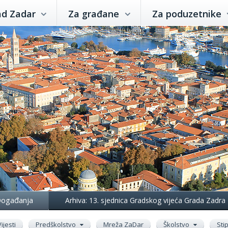
ad Zadar
Za građane
Za poduzetnike
ogađanja
Arhiva: 13. sjednica Gradskog vijeća Grada Zadra
Vijesti
Predškolstvo
Mreža ZaDar
Školstvo
Sti