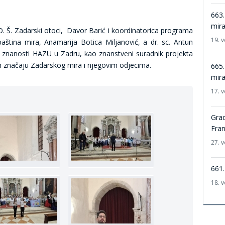
663.
mir
j O. Š. Zadarski otoci, Davor Barić i koordinatorica programa
19. v
 baština mira, Anamarija Botica Miljanović, a dr. sc. Antun
 znanosti HAZU u Zadru, kao znanstveni suradnik projekta
m značaju Zadarskog mira i njegovim odjecima.
665.
mir
17. v
Grad
Fra
27. v
661.
18. v