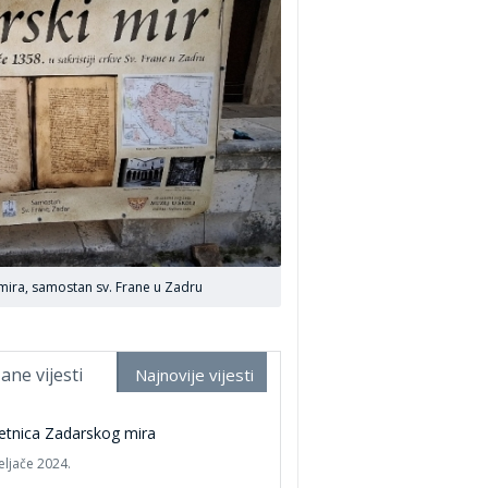
mira, samostan sv. Frane u Zadru
ane vijesti
Najnovije vijesti
etnica Zadarskog mira
eljače 2024.