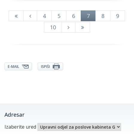
4
5
6
7
8
9
10
E-MAIL
ISPIŠI
Adresar
Izaberite ured