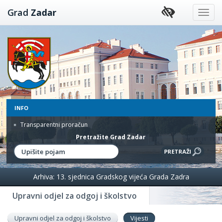
Preskoči
Grad
Zadar
na
sadržaj
INFO
Transparentni proračun
Pretražite Grad Zadar
Arhiva: 13. sjednica Gradskog vijeća Grada Zadra
Upravni odjel za odgoj i školstvo
Upravni odjel za odgoj i školstvo
Vijesti