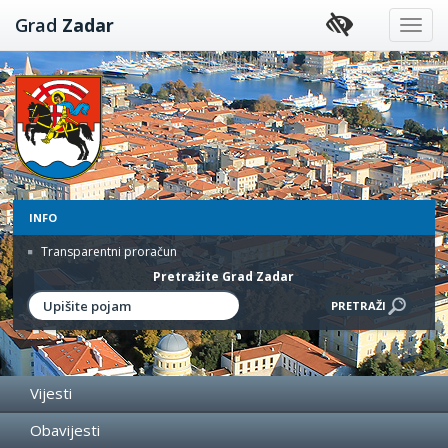
Preskoči
Grad
Zadar
na
sadržaj
INFO
Transparentni proračun
Pretražite Grad Zadar
Vijesti
Obavijesti