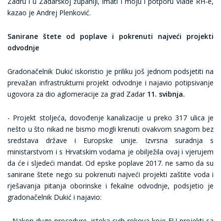
Zadru i u Zadarskoj županiji, imati i moju i potporu Vlade RH-e,
kazao je Andrej Plenković.
Sanirane štete od poplave i pokrenuti najveći projekti
odvodnje
Gradonačelnik Dukić iskoristio je priliku još jednom podsjetiti na
prevažan infrastrukturni projekt odvodnje i najavio potipsivanje
ugovora za dio aglomeracije za grad Zadar
11. svibnja.
- Projekt stoljeća, dovođenje kanalizacije u preko 317 ulica je
nešto u što nikad ne bismo mogli krenuti ovakvom snagom bez
sredstava države i Europske unije. Izvrsna suradnja s
ministarstvom i s Hrvatskim vodama je obilježila ovaj i vjerujem
da će i sljedeći mandat. Od epske poplave 2017. ne samo da su
sanirane štete nego su pokrenuti najveći projekti zaštite voda i
rješavanja pitanja oborinske i fekalne odvodnje, podsjetio je
gradonačelnik Dukić i najavio:
- Nakon duge procedure, isteka svih rokova koje EU projekti sa