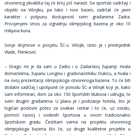
otvorenog plivališta taj će broj još narasti. Svi sportski sadržaji i
objekti na Višnjiku, pa tako i novi bazen, zadržat će javni
karakter i potpunu dostupnost svim građanima Zadra.
Procijenjeni iznos za izgradnju olimpijskog bazena je oko 10
milijuna kuna.
Svoje dojmove o posjetu ŠC-u Višnjik, iznio je i predsjednik
Vlade, Plenković:
– Drago mi je da sam u Zadru i u Zadarskoj županiji. Hvala
domaćinima, županu Longinu i gradonačelniku Dukiću, a hvala i
na ovoj prezentaciji olimpijskoga otvorenoga bazena. To će biti
dodatni sadržaj i upotpunit će ponudu ŠC-a Višnjik koji je, kako
sam informiran, dom za oko 150 športskih klubova i udruga, te
svim drugim građanima. U planu je i podizanje hotela, što je
logičan poslovni potez za ovakav centar i to će, uz ostalo,
pomoći razvoj i vodenih športova u ovom tradicionalno
športskom gradu. Čestitam svima na projektu otvorenog
olimpijskoga bazena što će, uz druge kvalitetne projekte u