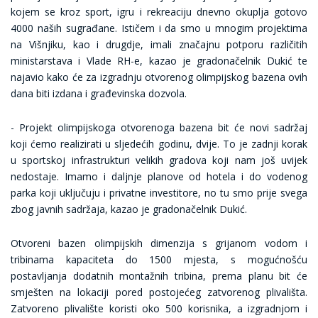
kojem se kroz sport, igru i rekreaciju dnevno okuplja gotovo
4000 naših sugrađane. Ističem i da smo u mnogim projektima
na Višnjiku, kao i drugdje, imali značajnu potporu različitih
ministarstava i Vlade RH-e, kazao je gradonačelnik Dukić te
najavio kako će za izgradnju otvorenog olimpijskog bazena ovih
dana biti izdana i građevinska dozvola.
- Projekt olimpijskoga otvorenoga bazena bit će novi sadržaj
koji ćemo realizirati u sljedećih godinu, dvije. To je zadnji korak
u sportskoj infrastrukturi velikih gradova koji nam još uvijek
nedostaje. Imamo i daljnje planove od hotela i do vodenog
parka koji uključuju i privatne investitore, no tu smo prije svega
zbog javnih sadržaja, kazao je gradonačelnik Dukić.
Otvoreni bazen olimpijskih dimenzija s grijanom vodom i
tribinama kapaciteta do 1500 mjesta, s mogućnošću
postavljanja dodatnih montažnih tribina, prema planu bit će
smješten na lokaciji pored postojećeg zatvorenog plivališta.
Zatvoreno plivalište koristi oko 500 korisnika, a izgradnjom i