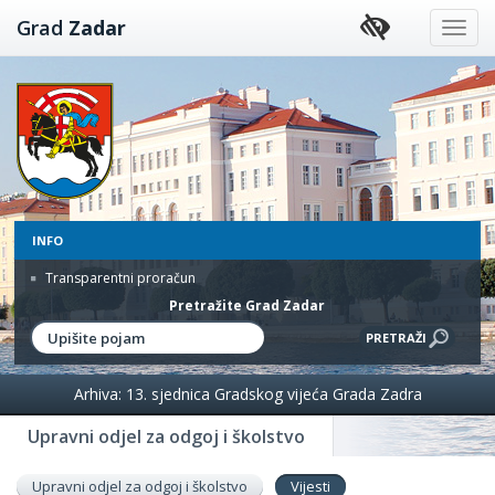
Preskoči
Grad
Zadar
na
sadržaj
INFO
Transparentni proračun
Pretražite Grad Zadar
Arhiva: 13. sjednica Gradskog vijeća Grada Zadra
Upravni odjel za odgoj i školstvo
Upravni odjel za odgoj i školstvo
Vijesti