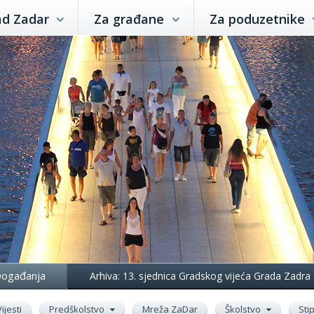
ad Zadar
Za građane
Za poduzetnike
ogađanja
Arhiva: 13. sjednica Gradskog vijeća Grada Zadra
Vijesti
Predškolstvo
Mreža ZaDar
Školstvo
Sti