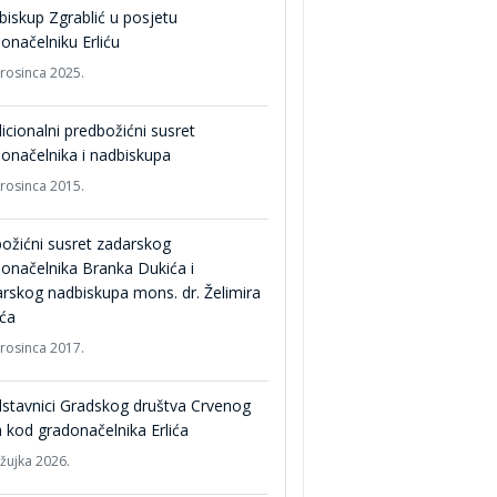
iskup Zgrablić u posjetu
onačelniku Erliću
prosinca 2025.
icionalni predbožićni susret
onačelnika i nadbiskupa
prosinca 2015.
ožićni susret zadarskog
onačelnika Branka Dukića i
rskog nadbiskupa mons. dr. Želimira
ića
prosinca 2017.
stavnici Gradskog društva Crvenog
a kod gradonačelnika Erlića
ožujka 2026.