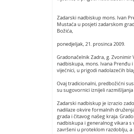
Zadarski nadbiskup mons. Ivan Pr
Mustaća u posjeti zadarskom gra
Božića,
ponedjeljak, 21. prosinca 2009.
Gradonačelnik Zadra, g. Zvonimir 
nadbiskupa, mons. Ivana Prenđu i
vijećnici, u prigodi nadolazećih bl
Ovaj tradicionalni, predbožićni sus
su sugovornici iznijeli razmišljanj
Zadarski nadbiskup je izrazio zadov
nadilaze okvire formalnih druženja
grada i čitavog našeg kraja. Grad
nadbiskupa i generalnog vikara s 
završeni u proteklom razdoblju, a n