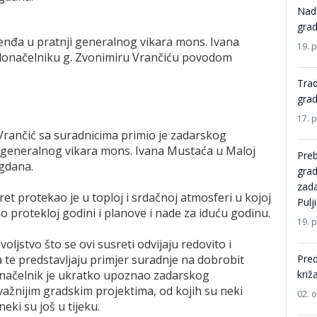
Nadb
grad
enđa u pratnji generalnog vikara mons. Ivana
19. 
donačelniku g. Zvonimiru Vrančiću povodom
Trad
grad
17. 
Vrančić sa suradnicima primio je zadarskog
 generalnog vikara mons. Ivana Mustaća u Maloj
Preb
agdana.
grad
zada
ret protekao je u toploj i srdačnoj atmosferi u kojoj
Pulj
a o protekloj godini i planove i nade za iduću godinu.
19. 
oljstvo što se ovi susreti odvijaju redovito i
 te predstavljaju primjer suradnje na dobrobit
Pred
onačelnik je ukratko upoznao zadarskog
križ
važnijim gradskim projektima, od kojih su neki
02. 
eki su još u tijeku.