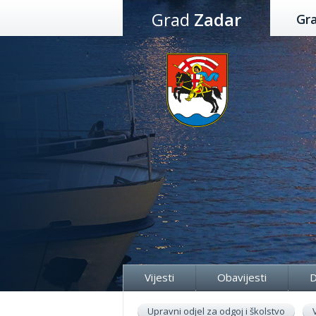
Preskoči
Grad
Zadar
Gr
na
sadržaj
Vijesti
Obavijesti
D
Upravni odjel za odgoj i školstvo