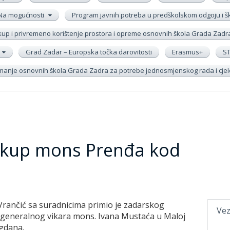
Na mogućnosti
Program javnih potreba u predškolskom odgoju i 
up i privremeno korištenje prostora i opreme osnovnih škola Grada Zadr
Grad Zadar – Europska točka darovitosti
Erasmus+
S
remanje osnovnih škola Grada Zadra za potrebe jednosmjenskog rada i cj
skup mons Prenđa kod
Vrančić sa suradnicima primio je zadarskog
Vez
 generalnog vikara mons. Ivana Mustaća u Maloj
agdana.