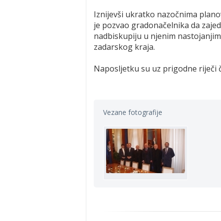
Iznijevši ukratko nazočnima plano
je pozvao gradonačelnika da zaje
nadbiskupiju u njenim nastojanj
zadarskog kraja.
Naposljetku su uz prigodne riječi č
Vezane fotografije