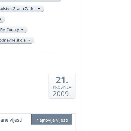
školstvu Grada Zadra
a
TEM County
elodnevne škole
21.
PROSINCA
2009.
ane vijesti
Najnovije vijesti