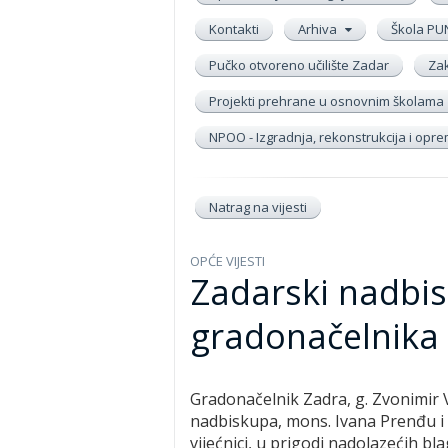
Kontakti
Arhiva
Škola PU
Pučko otvoreno učilište Zadar
Zak
Projekti prehrane u osnovnim školama
NPOO - Izgradnja, rekonstrukcija i op
Natrag na vijesti
OPĆE VIJESTI
Zadarski nadbi
gradonačelnika
Gradonačelnik Zadra, g. Zvonimir 
nadbiskupa, mons. Ivana Prenđu i
vijećnici, u prigodi nadolazećih bl