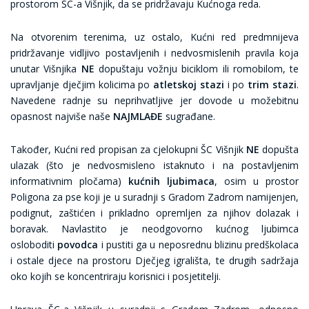
prostorom ŠC-a Višnjik, da se pridržavaju Kućnoga reda.
Na otvorenim terenima, uz ostalo, Kućni red predmnijeva
pridržavanje vidljivo postavljenih i nedvosmislenih pravila koja
unutar Višnjika
NE
dopuštaju vožnju biciklom ili romobilom, te
upravljanje dječjim kolicima po
atletskoj stazi
i po
trim stazi
.
Navedene radnje su neprihvatljive jer dovode u možebitnu
opasnost najviše naše
NAJMLAĐE
sugrađane.
Također, Kućni red propisan za cjelokupni ŠC Višnjik
NE
dopušta
ulazak (što je nedvosmisleno istaknuto i na postavljenim
informativnim pločama)
kućnih ljubimaca
, osim u prostor
Poligona za pse koji je u suradnji s Gradom Zadrom namijenjen,
podignut, zaštićen i prikladno opremljen za njihov dolazak i
boravak. Navlastito je neodgovorno kućnog ljubimca
osloboditi
povodca
i pustiti ga u neposrednu blizinu predškolaca
i ostale djece na prostoru Dječjeg igrališta, te drugih sadržaja
oko kojih se koncentriraju korisnici i posjetitelji.