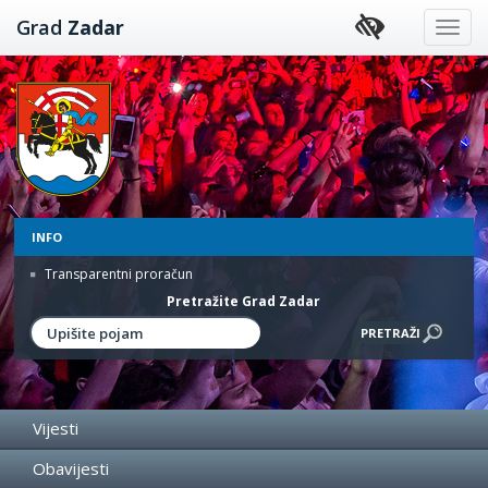
Preskoči
Grad
Zadar
na
sadržaj
INFO
Transparentni proračun
Pretražite Grad Zadar
Vijesti
Obavijesti