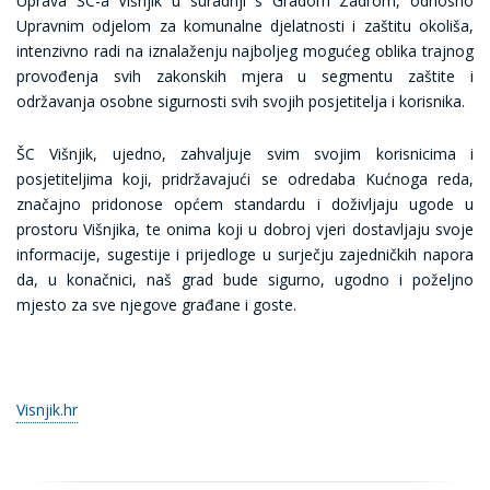
Uprava ŠC-a Višnjik u suradnji s Gradom Zadrom, odnosno
Upravnim odjelom za komunalne djelatnosti i zaštitu okoliša,
intenzivno radi na iznalaženju najboljeg mogućeg oblika trajnog
provođenja svih zakonskih mjera u segmentu zaštite i
održavanja osobne sigurnosti svih svojih posjetitelja i korisnika.
ŠC Višnjik, ujedno, zahvaljuje svim svojim korisnicima i
posjetiteljima koji, pridržavajući se odredaba Kućnoga reda,
značajno pridonose općem standardu i doživljaju ugode u
prostoru Višnjika, te onima koji u dobroj vjeri dostavljaju svoje
informacije, sugestije i prijedloge u surječju zajedničkih napora
da, u konačnici, naš grad bude sigurno, ugodno i poželjno
mjesto za sve njegove građane i goste.
Visnjik.hr