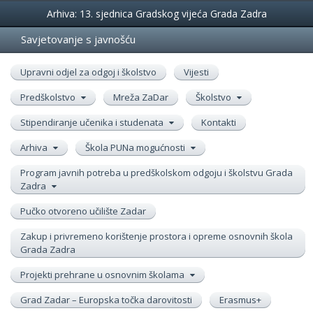
Događanja
Arhiva: 13. sjednica Gradskog vijeća Grada Zadra
Savjetovanje s javnošću
Upravni odjel za odgoj i školstvo
Vijesti
Predškolstvo
Mreža ZaDar
Školstvo
Stipendiranje učenika i studenata
Kontakti
Arhiva
Škola PUNa mogućnosti
Program javnih potreba u predškolskom odgoju i školstvu Grada
Zadra
Pučko otvoreno učilište Zadar
Zakup i privremeno korištenje prostora i opreme osnovnih škola
Grada Zadra
Projekti prehrane u osnovnim školama
Grad Zadar – Europska točka darovitosti
Erasmus+