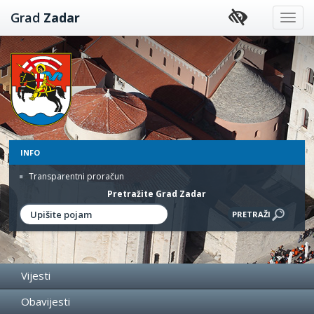
Preskoči
Grad
Zadar
na
sadržaj
INFO
Transparentni proračun
Pretražite Grad Zadar
Vijesti
Obavijesti