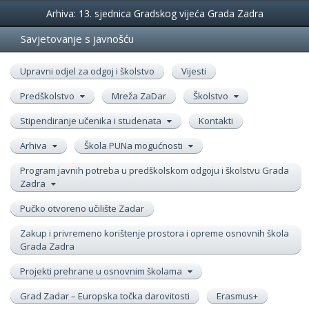
Događanja
Arhiva: 13. sjednica Gradskog vijeća Grada Zadra
Savjetovanje s javnošću
Upravni odjel za odgoj i školstvo
Vijesti
Predškolstvo
Mreža ZaDar
Školstvo
Stipendiranje učenika i studenata
Kontakti
Arhiva
Škola PUNa mogućnosti
Program javnih potreba u predškolskom odgoju i školstvu Grada
Zadra
Pučko otvoreno učilište Zadar
Zakup i privremeno korištenje prostora i opreme osnovnih škola
Grada Zadra
Projekti prehrane u osnovnim školama
Grad Zadar – Europska točka darovitosti
Erasmus+