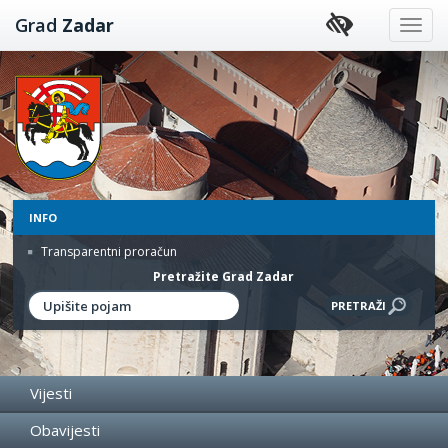
Preskoči
Grad
Zadar
na
sadržaj
INFO
Transparentni proračun
Pretražite Grad Zadar
Vijesti
Obavijesti