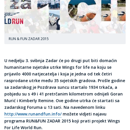
RUN & FUN ZADAR 2015
U
nedjelju 3. svibnja
Zadar će po drugi put biti domaćin
humanitarne svjetske utrke
Wings for life
na koju se
prijavilo
4000
natjecatelja i koja je jedna od tek četiri
rasprodane
utrke među 35 svjetskih gradova.
Prošle godine
sa zadarskog je Pozdrava suncu startalo 1934 trkača, a
pobjedu su s 49 i 41 pretrčanim kilometrom odnijeli Goran
Murić i Kimberly Remine. Ove godine utrka će startati sa
zadarskog Foruma u 13 sati.
Na navedenom linku
http://www.runandfun.info/
možete vidjeti najavu
programa
RUN&FUN ZADAR 2015
koji prati projekt Wings
For Life World Run.