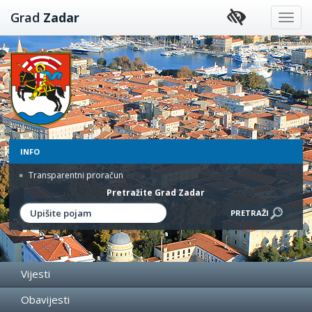
Preskoči
Grad
Zadar
na
sadržaj
INFO
Transparentni proračun
Pretražite Grad Zadar
Vijesti
Obavijesti