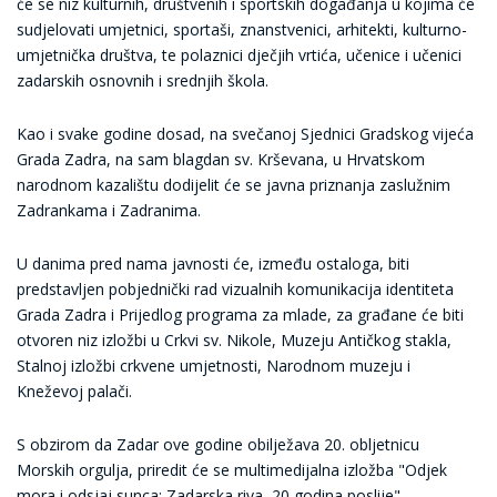
će se niz kulturnih, društvenih i sportskih događanja u kojima će
sudjelovati umjetnici, sportaši, znanstvenici, arhitekti, kulturno-
umjetnička društva, te polaznici dječjih vrtića, učenice i učenici
zadarskih osnovnih i srednjih škola.
Kao i svake godine dosad, na svečanoj Sjednici Gradskog vijeća
Grada Zadra, na sam blagdan sv. Krševana, u Hrvatskom
narodnom kazalištu dodijelit će se javna priznanja zaslužnim
Zadrankama i Zadranima.
U danima pred nama javnosti će, između ostaloga, biti
predstavljen pobjednički rad vizualnih komunikacija identiteta
Grada Zadra i Prijedlog programa za mlade, za građane će biti
otvoren niz izložbi u Crkvi sv. Nikole, Muzeju Antičkog stakla,
Stalnoj izložbi crkvene umjetnosti, Narodnom muzeju i
Kneževoj palači.
S obzirom da Zadar ove godine obilježava 20. obljetnicu
Morskih orgulja, priredit će se multimedijalna izložba "Odjek
mora i odsjaj sunca: Zadarska riva, 20 godina poslije".