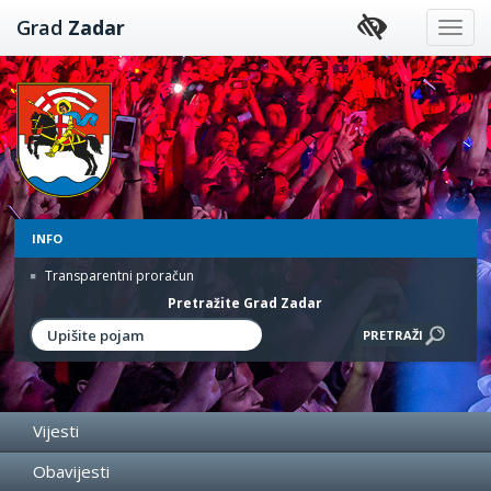
Preskoči
Grad
Zadar
na
sadržaj
INFO
Transparentni proračun
Pretražite Grad Zadar
Vijesti
Obavijesti