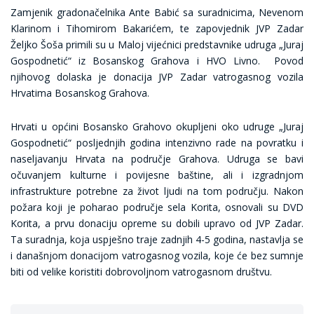
Zamjenik gradonačelnika Ante Babić sa suradnicima, Nevenom
Klarinom i Tihomirom Bakarićem, te zapovjednik JVP Zadar
Željko Šoša primili su u Maloj vijećnici predstavnike udruga „Juraj
Gospodnetić“ iz Bosanskog Grahova i HVO Livno. Povod
njihovog dolaska je donacija JVP Zadar vatrogasnog vozila
Hrvatima Bosanskog Grahova.
Hrvati u općini Bosansko Grahovo okupljeni oko udruge „Juraj
Gospodnetić“ posljednjih godina intenzivno rade na povratku i
naseljavanju Hrvata na područje Grahova. Udruga se bavi
očuvanjem kulturne i povijesne baštine, ali i izgradnjom
infrastrukture potrebne za život ljudi na tom području. Nakon
požara koji je poharao područje sela Korita, osnovali su DVD
Korita, a prvu donaciju opreme su dobili upravo od JVP Zadar.
Ta suradnja, koja uspješno traje zadnjih 4-5 godina, nastavlja se
i današnjom donacijom vatrogasnog vozila, koje će bez sumnje
biti od velike koristiti dobrovoljnom vatrogasnom društvu.