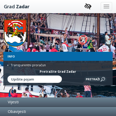
Preskoči
Grad
Zadar
na
sadržaj
INFO
Transparentni proračun
Pretražite Grad Zadar
Vijesti
Obavijesti