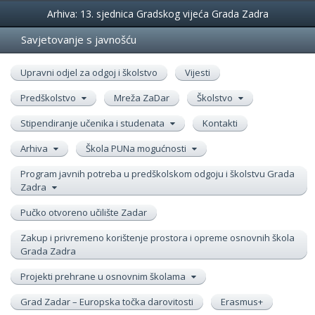
Događanja
Arhiva: 13. sjednica Gradskog vijeća Grada Zadra
Savjetovanje s javnošću
Upravni odjel za odgoj i školstvo
Vijesti
Predškolstvo
Mreža ZaDar
Školstvo
Stipendiranje učenika i studenata
Kontakti
Arhiva
Škola PUNa mogućnosti
Program javnih potreba u predškolskom odgoju i školstvu Grada
Zadra
Pučko otvoreno učilište Zadar
Zakup i privremeno korištenje prostora i opreme osnovnih škola
Grada Zadra
Projekti prehrane u osnovnim školama
Grad Zadar – Europska točka darovitosti
Erasmus+