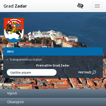
Preskoči
Grad
Zadar
na
sadržaj
INFO
Transparentni proračun
Pretražite Grad Zadar
Vijesti
Obavijesti