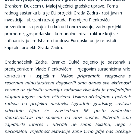
Brankom Dukićem u Maloj vijećnici gradske uprave. Tema
radnog sastanka bila je EU projekti Grada Zadra - rast javnih
investicija i ubrzani razvoj grada. Premijeru Plenkoviću
prezentirani su projekti u kulturi i obrazovanju, zatim projekti
prometne, gospodarske i komunalne infrastrukture koji se
sufinanciraju sredstvima fondova Europske unije te ostali
kapitalni projekti Grada Zadra.
Gradonačelnik Zadra, Branko Dukić ocijenio je sastanak s
predsjednikom Vlade Plenkovićem i njegovim suradnicima vrlo
konkretnim i uspješnim:
Nakon pripremnih razgovora s
resornim ministarstvom dogovorili smo danas sve aktivnosti
vezane uz cjelovitu sanaciju zadarske rive koja je posljednjim
olujnim jugom znatno oštećena. Uskoro očekujemo i početak
radova na projektu nastavka izgradnje gradskog sustava
odvodnje čijim će završetkom 96 posto zadarskih
domaćinstava biti spojeno na novi sustav. Potvrdili smo
zajednički interes i utvrdili ne samo lokalnu, nego i
nacionalnu vrijednost aktivacije zone Crno gdje nas očekuje