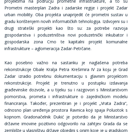
projektima na području prometne infrastrukture, a to su
Prometni masterplan Zadra i zadarske regije i projekt Zadar
urban mobility. Oba projekta unaprijedit će prometni sustav u
gradu korištenjem novih informatičkih tehnologija. Izdvojeni su i
drugi strateški projekti kao što su: za potrebe razvoja
gospodarstva i poduzetništva novi poduzetnički inkubator i
gospodarska zona Crno te kapitalni projekt komunalne
infrastrukture – aglomeracija Zadar-Petrčane.
Kao posebno važno na sastanku je naglašena potreba
rekonstrukcije Obale Kralja Petra Krešimira IV za koju je Grad
Zadar izradio potrebnu dokumentaciju s glavnim projektom
rekonstrukcije. Projekt je trenutno u postupku izdavanja
građevinske dozvole, a u tijeku su i razgovori s Ministarstvom
pomorstva, prometa i infrastrukture o zajedničkom modelu
financiranja. Također, prezentiran je i projekt „Vrata Zadra“,
odnosno plan uređenja prostora Ravnica koji spaja Poluotok s
kopnom. Gradonačelnik Dukić je potvrdio da je Ministarstvo
državne imovine pozitivno odgovorilo na zahtjev Grada da se
zemljište u vlasništvu države objedini s onim koje je u gradskom