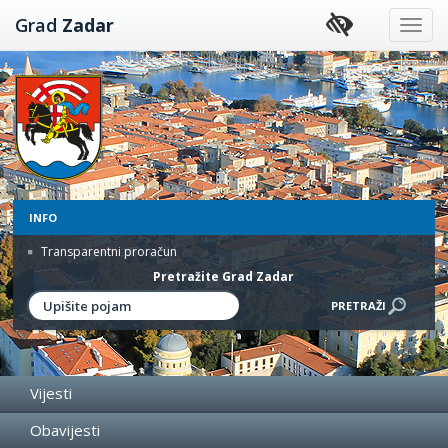
Preskoči
Grad
Zadar
na
sadržaj
INFO
Transparentni proračun
Pretražite Grad Zadar
Vijesti
Obavijesti