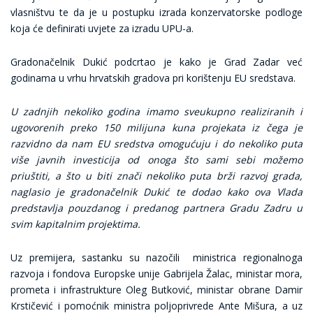
vlasništvu te da je u postupku izrada konzervatorske podloge
koja će definirati uvjete za izradu UPU-a.
Gradonačelnik Dukić podcrtao je kako je Grad Zadar već
godinama u vrhu hrvatskih gradova pri korištenju EU sredstava.
U zadnjih nekoliko godina imamo sveukupno realiziranih i
ugovorenih preko 150 milijuna kuna projekata iz čega je
razvidno da nam EU sredstva omogućuju i do nekoliko puta
više javnih investicija od onoga što sami sebi možemo
priuštiti, a što u biti znači nekoliko puta brži razvoj grada,
naglasio je gradonačelnik Dukić te dodao kako ova Vlada
predstavlja pouzdanog i predanog partnera Gradu Zadru u
svim kapitalnim projektima.
Uz premijera, sastanku su nazočili ministrica regionalnoga
razvoja i fondova Europske unije Gabrijela Žalac, ministar mora,
prometa i infrastrukture Oleg Butković, ministar obrane Damir
Krstičević i pomoćnik ministra poljoprivrede Ante Mišura, a uz