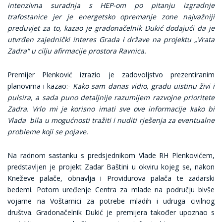
intenzivna suradnja s HEP-om po pitanju izgradnje
trafostanice jer je energetsko opremanje zone najvažniji
preduvjet za to, kazao je gradonačelnik Dukić dodajući da je
utvrđen zajednički interes Grada i države na projektu „Vrata
Zadra“ u cilju afirmacije prostora Ravnica.
Premijer Plenković izrazio je zadovoljstvo prezentiranim
planovima i kazao:-
Kako sam danas vidio, gradu uistinu živi i
pulsira, a sada puno detaljnije razumijem razvojne prioritete
Zadra. Vrlo mi je korisno imati sve ove informacije kako bi
Vlada bila u mogućnosti tražiti i nuditi rješenja za eventualne
probleme koji se pojave.
Na radnom sastanku s predsjednikom Vlade RH Plenkovićem,
predstavljen je projekt Zadar Baštini u okviru kojeg se, nakon
Kneževe palače, obnavlja i Providurova palača te zadarski
bedemi. Potom uređenje Centra za mlade na području bivše
vojarne na Voštarnici za potrebe mladih i udruga civilnog
društva. Gradonačelnik Dukić je premijera također upoznao s