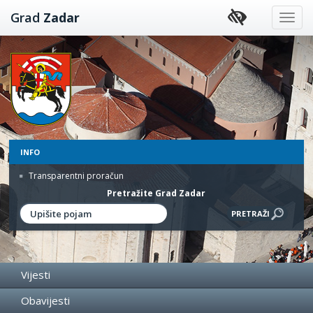
Preskoči
Grad
Zadar
na
sadržaj
INFO
Transparentni proračun
Pretražite Grad Zadar
Vijesti
Obavijesti