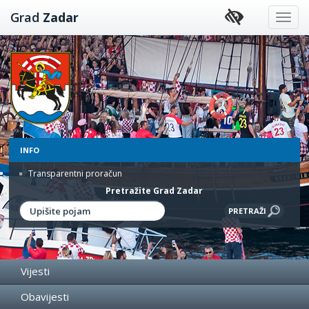
Preskoči
Grad
Zadar
na
sadržaj
INFO
Transparentni proračun
Pretražite Grad Zadar
Vijesti
Obavijesti