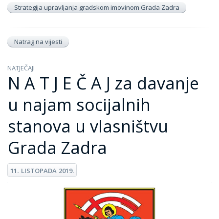
Strategija upravljanja gradskom imovinom Grada Zadra
Natrag na vijesti
NATJEČAJI
N A T J E Č A J za davanje
u najam socijalnih
stanova u vlasništvu
Grada Zadra
11.
LISTOPADA
2019.