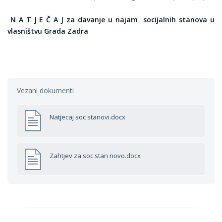
N A T J E Č A J
za davanje u najam socijalnih stanova u
vlasništvu Grada Zadra
Vezani dokumenti
Natjecaj soc stanovi.docx
Zahtjev za soc stan novo.docx