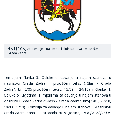
N A T J E Č A J za davanje u najam socijalnih stanova u vlasništvu
Grada Zadra
Temeljem članka 3. Odluke o davanju u najam stanova u
vlasništvu Grada Zadra – pročišćeni tekst („Glasnik Grada
Zadra“, br. 2/05-pročišćeni tekst, 13/09 i 24/10) i članka 1.
Odluke o uvjetima i mjerilima za davanje u najam stanova u
vlasništvu Grada Zadra (“Glasnik Grada Zadra”, broj 1/05, 27/10,
10/14 i 9/19) Komisija za davanje u najam stanova u vlasništvu
Grada Zadra, dana 11. listopada 2019. godine,
o b j a v l j u j e