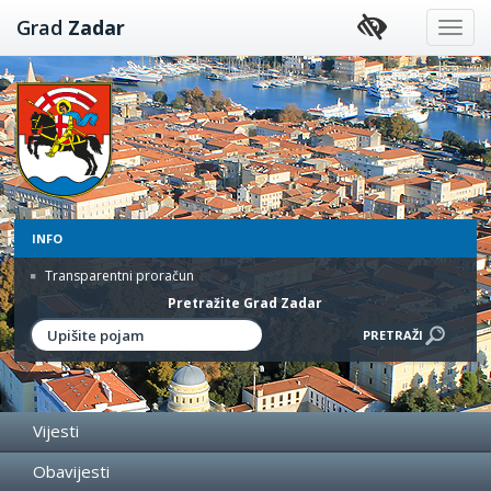
Preskoči
Grad
Zadar
na
sadržaj
INFO
Transparentni proračun
Pretražite Grad Zadar
Vijesti
Obavijesti