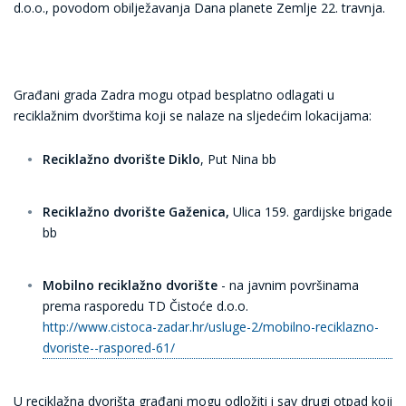
d.o.o., povodom obilježavanja Dana planete Zemlje 22. travnja.
Građani grada Zadra mogu otpad besplatno odlagati u
reciklažnim dvorštima koji se nalaze na sljedećim lokacijama:
Reciklažno dvorište Diklo
, Put Nina bb
Reciklažno dvorište Gaženica,
Ulica 159. gardijske brigade
bb
Mobilno reciklažno dvorište
- na javnim površinama
prema rasporedu TD Čistoće d.o.o.
http://www.cistoca-zadar.hr/usluge-2/mobilno-reciklazno-
dvoriste--raspored-61/
U reciklažna dvorišta građani mogu odložiti i sav drugi otpad koji