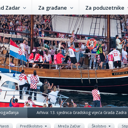
ad Zadar
Za građane
Za poduzetnike
ogađanja
Arhiva: 13. sjednica Gradskog vijeća Grada Zadra
Vijesti
Predškolstvo
Mreža ZaDar
Školstvo
Sti