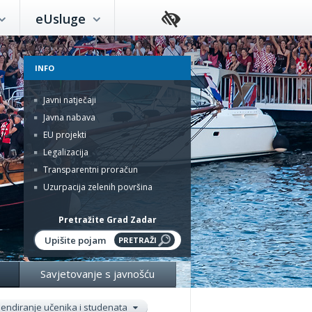
eUsluge
INFO
Javni natječaji
Javna nabava
EU projekti
Legalizacija
Transparentni proračun
Uzurpacija zelenih površina
Pretražite Grad Zadar
Savjetovanje s javnošću
pendiranje učenika i studenata