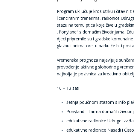
Program uključuje kros utrku i čitav niz 
licenciranim trenerima, radionice Udrug
stazu na temu ptica koje žive u gradsk
„Ponyland“ s domaćim životinjama. Edu
djeci pripremile su i gradske komunalne 
glazbu i animatore, u parku će biti posta
Vremenska prognoza najavljuje sunčano 
provođenje aktivnog slobodnog vremena 
najbolja je pozivnica za kreativno obitel
10 – 13 sati
šetnja poučnom stazom s info pla
Ponyland – farma domaćih životin
edukativne radionice Udruge izviđač
edukativne radionice Nasadi i Čist