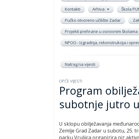
Kontakti
Arhiva
Škola PU
Pučko otvoreno učilište Zadar
Zak
Projekti prehrane u osnovnim školama
NPOO - Izgradnja, rekonstrukcija i op
Natrag na vijesti
OPĆE VIJESTI
Program obiljež
subotnje jutro u
U sklopu obilježavanja međunaro
Zemlje Grad Zadar u subotu, 25. tra
parku Vruljica organizira niz aktiv