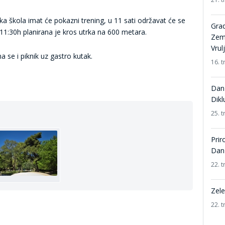
ka škola imat će pokazni trening, u 11 sati održavat će se
Grad
11:30h planirana je kros utrka na 600 metara.
Zeml
Vrulj
a se i piknik uz gastro kutak.
16. t
Dan 
Dikl
25. t
Prir
Dan
22. t
Zele
22. t