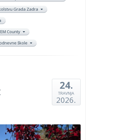
školstvu Grada Zadra
a
TEM County
elodnevne škole
24.
:
TRAVNJA
2026.