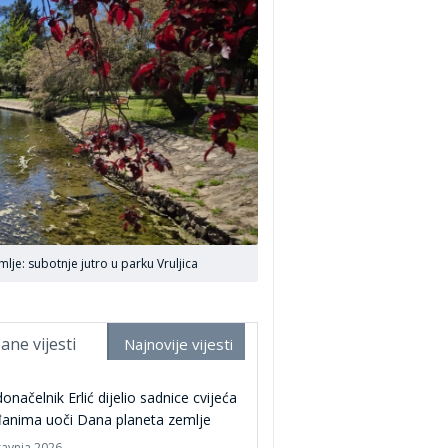
je: subotnje jutro u parku Vruljica
ane vijesti
Najnovije vijesti
onačelnik Erlić dijelio sadnice cvijeća
đanima uoči Dana planeta zemlje
ravnja 2026.