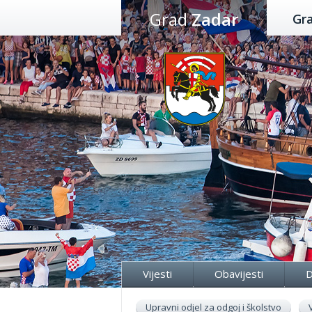
Preskoči
Grad
Zadar
Gr
na
sadržaj
Vijesti
Obavijesti
D
Upravni odjel za odgoj i školstvo