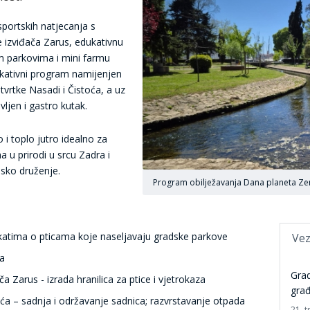
sportskih natjecanja s
e izviđača Zarus, edukativnu
im parkovima i mini farmu
kativni program namijenjen
tvrtke Nasadi i Čistoća, a uz
vljen i gastro kutak.
i toplo jutro idealno za
u prirodi u srcu Zadra i
jsko druženje.
Program obilježavanja Dana planeta Zeml
katima o pticama koje naseljavaju gradske parkove
Vez
ja
Grad
a Zarus - izrada hranilica za ptice i vjetrokaza
gra
oća – sadnja i održavanje sadnica; razvrstavanje otpada
21. t