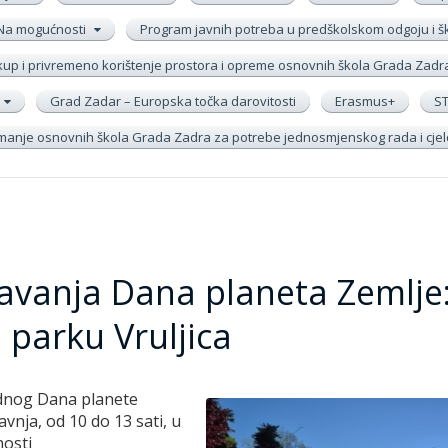
Na mogućnosti
Program javnih potreba u predškolskom odgoju i 
up i privremeno korištenje prostora i opreme osnovnih škola Grada Zadr
Grad Zadar – Europska točka darovitosti
Erasmus+
S
remanje osnovnih škola Grada Zadra za potrebe jednosmjenskog rada i cj
avanja Dana planeta Zemlje
 parku Vruljica
dnog Dana planete
vnja, od 10 do 13 sati, u
nosti