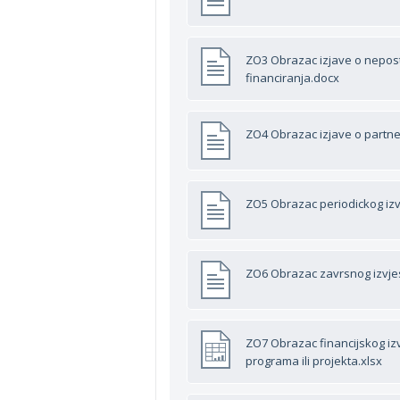
ZO3 Obrazac izjave o nepos
financiranja.docx
ZO4 Obrazac izjave o partne
ZO5 Obrazac periodickog izv
ZO6 Obrazac zavrsnog izvjes
ZO7 Obrazac financijskog iz
programa ili projekta.xlsx