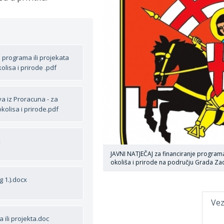
e programa ili projekata
olisa i prirode .pdf
a iz Proracuna - za
okolisa i prirode.pdf
x
JAVNI NATJEČAJ za financiranje programa 
okoliša i prirode na području Grada Za
g 1.).docx
Vez
ili projekta.doc