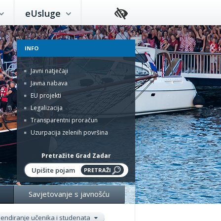
eUsluge
INFO
Javni natječaji
Javna nabava
EU projekti
Legalizacija
Transparentni proračun
Uzurpacija zelenih površina
Pretražite Grad Zadar
Savjetovanje s javnošću
pendiranje učenika i studenata