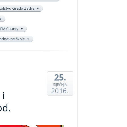
školstvu Grada Zadra
a
TEM County
elodnevne škole
25.
SIJEČNJA
2016.
 i
od.