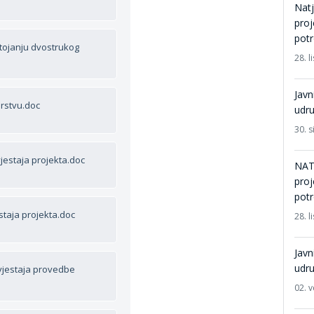
Natj
proj
potr
tojanju dvostrukog
28. 
Javn
rstvu.doc
udru
30. s
jestaja projekta.doc
NATJ
proj
potr
taja projekta.doc
28. 
Javn
udru
vjestaja provedbe
02. v