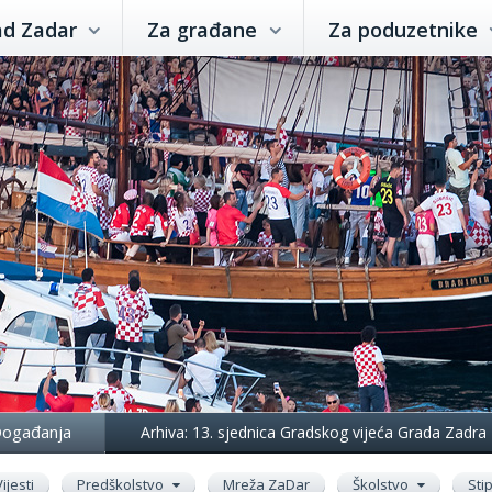
ad Zadar
Za građane
Za poduzetnike
ogađanja
Arhiva: 13. sjednica Gradskog vijeća Grada Zadra
Vijesti
Predškolstvo
Mreža ZaDar
Školstvo
Sti