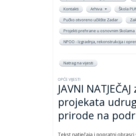
Kontakti
Arhiva
Škola PU
Pučko otvoreno učilište Zadar
Zak
Projekti prehrane u osnovnim školama
NPOO - Izgradnja, rekonstrukcija i op
Natrag na vijesti
OPĆE VIJESTI
JAVNI NATJEČAJ z
projekata udruga
prirode na podr
Tekst natječaja i popratni obrasci 