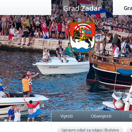
Preskoči
Grad
Zadar
Gr
na
sadržaj
Vijesti
Obavijesti
D
Upravni odjel za odgoj i školstvo