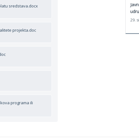
Javn
platu sredstava.docx
udru
29. s
litete projekta.doc
doc
kova programa ili